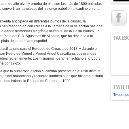
mano de alto nivel y prueba de ello son las más de 1800 entradas
 convertirán las gradas del histórico pabellón alicantino en una
venta anticipada en diferentes puntos de la ciudad, la
s han respondido con creces a la llamada de la selección nacional
e dando tremendas alegrías a la capital de la Costa Blanca. La
FACEB
or Plata del C.D. Agustinos de Alicante, que ha devuelto a la
e plata del balonmano español .
clasificatorio para el Europeo de Croacia de 2018, y durante el
uan Pedro de Miguel y Miguel Ángel Cascallana, dos grandes
adiós recientemente. Los hispanos lideran en solitario el grupo 3
ina por 19-25.
que la numerosa afición alicantina presente en el Pitiu disfrute
nales del balonmano y recuerde también a las que hicieron historia
 muchos trofeos, la Recopa de Europa de 1980.
TWITT
Tweets p