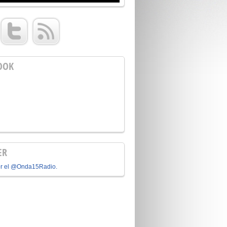
OOK
ER
or el @Onda15Radio.