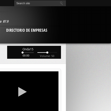
O
DIRECTORIO DE EMPRESAS
Onda15
00:00
Volume: 50