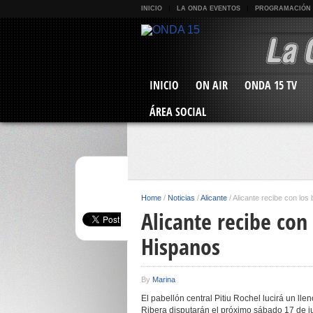
INICIO
LA ONDA EVENTOS
PROGRAMACIÓN
INICIO
ON AIR
ONDA 15 TV
ÁREA SOCIAL
Home
/
Noticias
/
Alicante
/
Alicante recibe con los
Alicante recibe con
Hispanos
By
Marina
El pabellón central Pitiu Rochel lucirá un lle
Ribera disputarán el próximo sábado 17 de jun