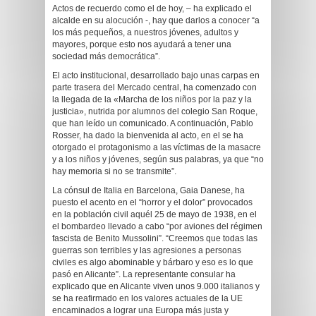
Actos de recuerdo como el de hoy, – ha explicado el
alcalde en su alocución -, hay que darlos a conocer “a
los más pequeños, a nuestros jóvenes, adultos y
mayores, porque esto nos ayudará a tener una
sociedad más democrática”.
El acto institucional, desarrollado bajo unas carpas en
parte trasera del Mercado central, ha comenzado con
la llegada de la «Marcha de los niños por la paz y la
justicia», nutrida por alumnos del colegio San Roque,
que han leído un comunicado. A continuación, Pablo
Rosser, ha dado la bienvenida al acto, en el se ha
otorgado el protagonismo a las víctimas de la masacre
y a los niños y jóvenes, según sus palabras, ya que “no
hay memoria si no se transmite”.
La cónsul de Italia en Barcelona, Gaia Danese, ha
puesto el acento en el “horror y el dolor” provocados
en la población civil aquél 25 de mayo de 1938, en el
el bombardeo llevado a cabo “por aviones del régimen
fascista de Benito Mussolini”. “Creemos que todas las
guerras son terribles y las agresiones a personas
civiles es algo abominable y bárbaro y eso es lo que
pasó en Alicante”. La representante consular ha
explicado que en Alicante viven unos 9.000 italianos y
se ha reafirmado en los valores actuales de la UE
encaminados a lograr una Europa más justa y