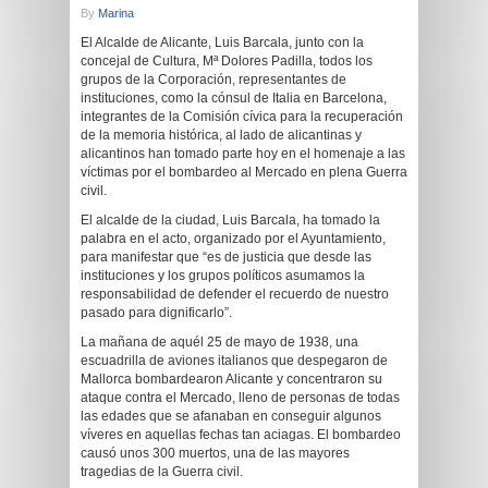
By
Marina
El Alcalde de Alicante, Luis Barcala, junto con la
concejal de Cultura, Mª Dolores Padilla, todos los
grupos de la Corporación, representantes de
instituciones, como la cónsul de Italia en Barcelona,
integrantes de la Comisión cívica para la recuperación
de la memoria histórica, al lado de alicantinas y
alicantinos han tomado parte hoy en el homenaje a las
víctimas por el bombardeo al Mercado en plena Guerra
civil.
El alcalde de la ciudad, Luis Barcala, ha tomado la
palabra en el acto, organizado por el Ayuntamiento,
para manifestar que “es de justicia que desde las
instituciones y los grupos políticos asumamos la
responsabilidad de defender el recuerdo de nuestro
pasado para dignificarlo”.
La mañana de aquél 25 de mayo de 1938, una
escuadrilla de aviones italianos que despegaron de
Mallorca bombardearon Alicante y concentraron su
ataque contra el Mercado, lleno de personas de todas
las edades que se afanaban en conseguir algunos
víveres en aquellas fechas tan aciagas. El bombardeo
causó unos 300 muertos, una de las mayores
tragedias de la Guerra civil.