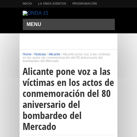
INICIO
LA ONDA EVENTOS
PROGRAMACIÓN
MENU
Home
/
Noticias
/
Alicante
/
Alicante pone voz a las víctimas
en los actos de conmemoración del 80 aniversario del
bombardeo del Mercado
Alicante pone voz a las
víctimas en los actos de
conmemoración del 80
aniversario del
bombardeo del
Mercado