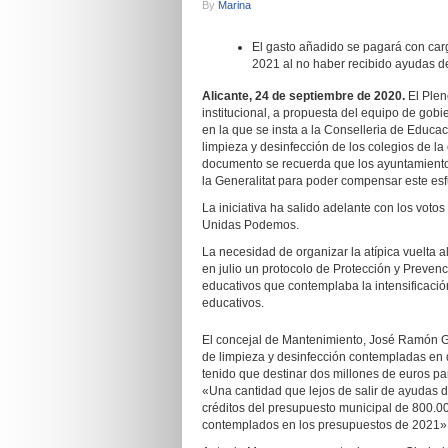
By
Marina
El gasto añadido se pagará con carg
2021 al no haber recibido ayudas de
Alicante, 24 de septiembre de 2020.
El Plen
institucional, a propuesta del equipo de go
en la que se insta a la Conselleria de Educa
limpieza y desinfección de los colegios de la
documento se recuerda que los ayuntamiento
la Generalitat para poder compensar este es
La iniciativa ha salido adelante con los vo
Unidas Podemos.
La necesidad de organizar la atípica vuelta a
en julio un protocolo de Protección y Prevenc
educativos que contemplaba la intensificació
educativos.
El concejal de Mantenimiento, José Ramón G
de limpieza y desinfección contempladas en 
tenido que destinar dos millones de euros par
«Una cantidad que lejos de salir de ayudas d
créditos del presupuesto municipal de 800.0
contemplados en los presupuestos de 2021» h