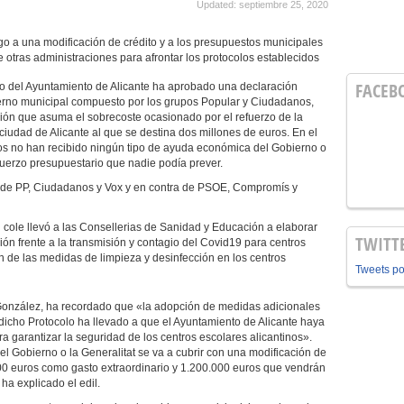
Updated: septiembre 25, 2020
o a una modificación de crédito y a los presupuestos municipales
 otras administraciones para afrontar los protocolos establecidos
FACEB
o del Ayuntamiento de Alicante ha aprobado una declaración
bierno municipal compuesto por los grupos Popular y Ciudadanos,
ción que asuma el sobrecoste ocasionado por el refuerzo de la
 ciudad de Alicante al que se destina dos millones de euros. En el
s no han recibido ningún tipo de ayuda económica del Gobierno o
fuerzo presupuestario que nadie podía prever.
tos de PP, Ciudadanos y Vox y en contra de PSOE, Compromís y
l cole llevó a las Consellerias de Sanidad y Educación a elaborar
TWITT
ión frente a la transmisión y contagio del Covid19 para centros
n de las medidas de limpieza y desinfección en los centros
Tweets p
onzález, ha recordado que «la adopción de medidas adicionales
dicho Protocolo ha llevado a que el Ayuntamiento de Alicante haya
a garantizar la seguridad de los centros escolares alicantinos».
el Gobierno o la Generalitat se va a cubrir con una modificación de
00 euros como gasto extraordinario y 1.200.000 euros que vendrán
a explicado el edil.