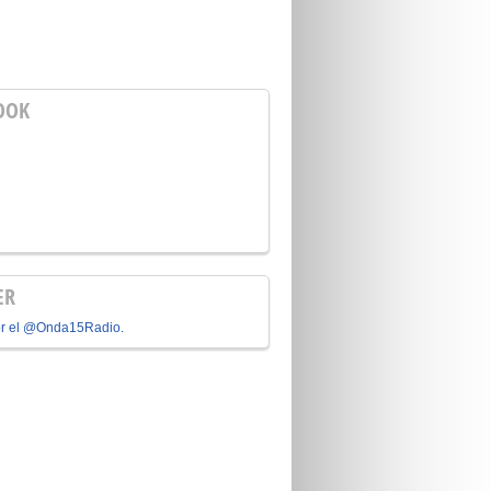
OOK
ER
or el @Onda15Radio.