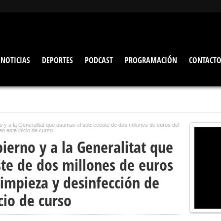
NOTICIAS
DEPORTES
PODCAST
PROGRAMACIÓN
CONTACT
no y a la Generalitat que asuman el sobrecoste de dos millones de euros del
en este inicio de curso
bierno y a la Generalitat que
te de dos millones de euros
impieza y desinfección de
cio de curso