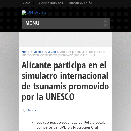
INICIO
LA ONDA EVENTOS
PROGRAMACIÓN
MENU
Home
/
Noticias
/
Alicante
/
Alicante participa en el simulacro
internacional de tsunamis promovido por la UNESCO
Alicante participa en el
simulacro internacional
de tsunamis promovido
por la UNESCO
By
Marina
Los cuerpos de seguridad de Policía Local,
Bomberos del SPEIS y Protección Civil