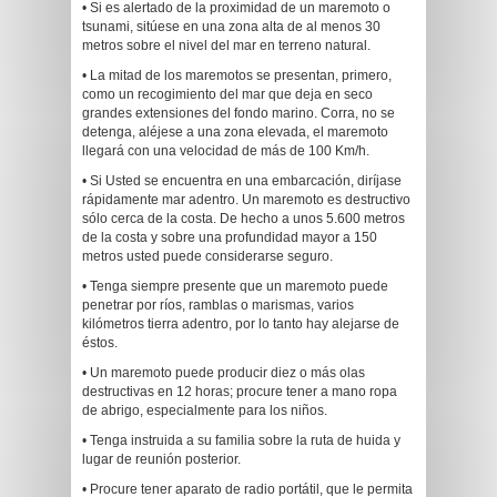
• Si es alertado de la proximidad de un maremoto o
tsunami, sitúese en una zona alta de al menos 30
metros sobre el nivel del mar en terreno natural.
• La mitad de los maremotos se presentan, primero,
como un recogimiento del mar que deja en seco
grandes extensiones del fondo marino. Corra, no se
detenga, aléjese a una zona elevada, el maremoto
llegará con una velocidad de más de 100 Km/h.
• Si Usted se encuentra en una embarcación, diríjase
rápidamente mar adentro. Un maremoto es destructivo
sólo cerca de la costa. De hecho a unos 5.600 metros
de la costa y sobre una profundidad mayor a 150
metros usted puede considerarse seguro.
• Tenga siempre presente que un maremoto puede
penetrar por ríos, ramblas o marismas, varios
kilómetros tierra adentro, por lo tanto hay alejarse de
éstos.
• Un maremoto puede producir diez o más olas
destructivas en 12 horas; procure tener a mano ropa
de abrigo, especialmente para los niños.
• Tenga instruida a su familia sobre la ruta de huida y
lugar de reunión posterior.
• Procure tener aparato de radio portátil, que le permita