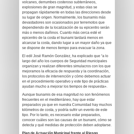
volcanes, derrumbes costeroso subterráneos,
explosiones de gran magnitud, y estas olas se
propagan rápidamente en todas las direcciones desde
su lugar de origen. Normalmente, los tsunamis más
devastadores son ocasionados por terremotos que
dependiendo de la localización de su epicentro serán
más o menos dañinos. Cuanto más cerca esté el
epicentro de la costa el tsunami tardará menos en
alcanzar la costa, dando lugar a un mayor daño ya que
se dispone de menos tiempo para evacuar la zona.
El edil José Ramón González, ha explicado que “a lo
largo del año los cuerpos de Seguridad municipales
organizan y realizan diferentes simulacros con los que
mejoramos la eficacia de respuesta y la coordinación,
los protocolos de intervención y cómo debemos actuar
en el procedimiento operativo y este tipo de prácticas
ayudan mucho a mejorar los tiempos de respuesta».
Aunque tsunamis de esa magnitud no son fenómenos
frecuentes en el mediterráneo, hay que estar
preparados ya que en nuestra Comunidad hay muchos
kilómetros de costa, y podría sufrir un evento de este
tipo. Por lo tanto, es necesario estar preparados,
conocer cuáles son las causas de un tsunami, cómo se
detecta y qué medidas de protección deben adoptarse.
Plan de Actuación Municipal frente al Riesgo