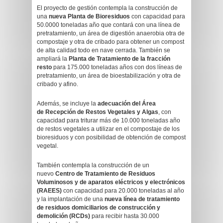
El proyecto de gestión contempla la construcción de
una
nueva Planta de Bioresiduos
con capacidad para
50.0000 toneladas año que contará con una línea de
pretratamiento, un área de digestión anaerobia otra de
compostaje y otra de cribado para obtener un compost
de alta calidad todo en nave cerrada. También se
ampliará la
P
lanta de
T
ratamiento de la fracción
resto
para 175.000 toneladas años con dos líneas de
pretratamiento, un área de bioestabilización y otra de
cribado y afino.
Además, se incluye la
adecuación del
Á
rea
de
R
ecepción de
R
estos
V
egetales y
A
lgas
, con
capacidad para triturar más de 10.000 toneladas año
de restos vegetales a utilizar en el compostaje de los
bioresiduos y con posibilidad de obtención de compost
vegetal.
También contempla la construcción de un
nuevo
Centro de Tratamiento de Residuos
Voluminosos y de aparatos eléctricos y ele
c
trónicos
(RAEES)
con capacidad para 20.000 toneladas al año
y la implantación de una
nueva línea de tratamiento
de residuos domiciliarios de construcción y
demolición (RCDs)
para recibir hasta 30.000