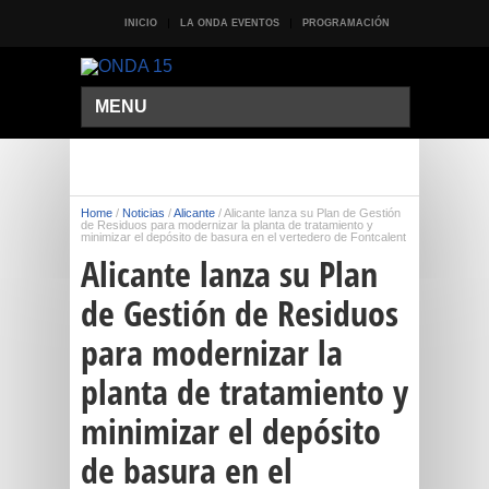
INICIO
LA ONDA EVENTOS
PROGRAMACIÓN
MENU
Home
/
Noticias
/
Alicante
/
Alicante lanza su Plan de Gestión
de Residuos para modernizar la planta de tratamiento y
minimizar el depósito de basura en el vertedero de Fontcalent
Alicante lanza su Plan
de Gestión de Residuos
para modernizar la
planta de tratamiento y
minimizar el depósito
de basura en el