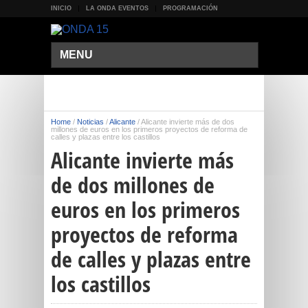
INICIO
LA ONDA EVENTOS
PROGRAMACIÓN
MENU
Home
/
Noticias
/
Alicante
/
Alicante invierte más de dos
millones de euros en los primeros proyectos de reforma de
calles y plazas entre los castillos
Alicante invierte más
de dos millones de
euros en los primeros
proyectos de reforma
de calles y plazas entre
los castillos