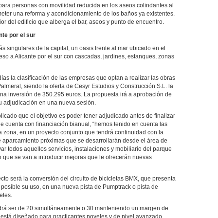
para personas con movilidad reducida en los aseos colindantes al
eter una reforma y acondicionamiento de los baños ya existentes.
ior del edificio que alberga el bar, aseos y punto de encuentro.
te por el sur
 singulares de la capital, un oasis frente al mar ubicado en el
so a Alicante por el sur con cascadas, jardines, estanques, zonas
s la clasificación de las empresas que optan a realizar las obras
almeral, siendo la oferta de Cesyr Estudios y Construcción S.L. la
na inversión de 350.295 euros. La propuesta irá a aprobación de
su adjudicación en una nueva sesión.
licado que el objetivo es poder tener adjudicado antes de finalizar
que cuenta con financiación bianual, “hemos tenido en cuenta las
la zona, en un proyecto conjunto que tendrá continuidad con la
e aparcamiento próximas que se desarrollarán desde el área de
ar todos aquellos servicios, instalaciones y mobiliario del parque
po que se van a introducir mejoras que le ofrecerán nuevas
o será la conversión del circuito de bicicletas BMX, que presenta
 posible su uso, en una nueva pista de Pumptrack o pista de
etes.
odrá ser de 20 simultáneamente o 30 manteniendo un margen de
 está diseñado para practicantes noveles y de nivel avanzado,