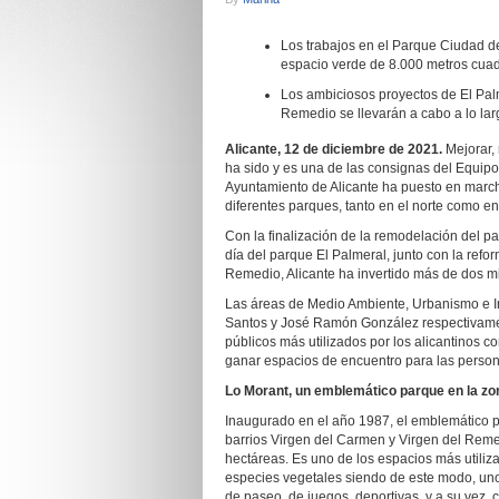
Los trabajos en el Parque Ciudad de
espacio verde de 8.000 metros cua
Los ambiciosos proyectos de El Palm
Remedio se llevarán a cabo a lo la
Alicante, 12 de diciembre de 2021.
Mejorar, 
ha sido y es una de las consignas del Equipo
Ayuntamiento de Alicante ha puesto en marc
diferentes parques, tanto en el norte como en 
Con la finalización de la remodelación del pa
día del parque El Palmeral, junto con la ref
Remedio, Alicante ha invertido más de dos mi
Las áreas de Medio Ambiente, Urbanismo e Inf
Santos y José Ramón González respectivament
públicos más utilizados por los alicantinos c
ganar espacios de encuentro para las person
Lo Morant, un emblemático parque en la zo
Inaugurado en el año 1987, el emblemático pa
barrios Virgen del Carmen y Virgen del Reme
hectáreas. Es uno de los espacios más utiliz
especies vegetales siendo de este modo, uno
de paseo, de juegos, deportivas, y a su vez, c