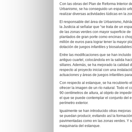
Con las obras del Plan de Reforma Interior de
Urbanismo, se ha conseguido un espacio ur
realizar diversas actividades lúdicas en la z
El responsable del área de Urbanismo, Adriá
la Justicia al señalar que “se trata de un es
de las zonas verdes con mayor superficie de 
plantados de gran porte como encinas o chop
millón de euros para lograr tener la mayor 
dotación de juegos infantiles y biosaludables
Entre las modificaciones que se han incluido 
antiguo cuartel, colocándola en la salida hac
sillares. Además, se ha mejorado la calidad
respecto al proyecto inicial con una instala
actuaciones y áreas de juegos infantiles par
Con respecto al estanque, se ha recubierto e
ofrecer la imagen de un río natural. Todo el 
90 centímetros de altura, al objeto de imped
el que se puede contemplar el conjunto del 
perímetro exterior.
Igualmente se han introducido otras mejoras 
se puedan producir, evitando así la formació
pavimentadas como en las zonas verdes. Y s
maquinaria del estanque.