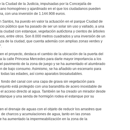
 la Ciudad de la Justicia, impulsadas por la Concejalía de
bano homogéneo y ajardinado en el que los ciudadanos pueden
ona, con una inversión de 1.144.908 euros.
n Santos, ha puesto en valor la actuación en el parque Ciudad de
pacio público que ha pasado de ser un solar sin uso y vallado, a una
la ciudad con estanque, vegetación autóctona y cientos de árboles
os, entre otros. Son 8.000 metros cuadrados y una inversión de un
plaza de la ciudad, que cuenta además con amplias zonas verdes y
”.
en el proyecto, destaca el cambio de la ubicación de la puerta del
ia la calle Princesa Mercedes para darle mayor importancia a los
 del pavimento de la zona de juego y se ha aumentado el alumbrado
ción de bajo consumo. Asimismo, se ha añadido un escenario para
a todas las edades, así como aparatos biosaludables.
l fondo del canal con una capa de grava sin vegetación para
conjunto está protegido con una barandilla de acero inoxidable de
ir el acceso directo al agua. También se ha creado un mirador desde
estanque y una senda de hormigón rodea el estanque por su
en el drenaje de aguas con el objeto de reducir los arrastres que
n de charcos y acumulaciones de agua, tanto en las zonas
e ha aumentado la impermeabilización en la zona de la