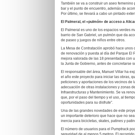
También se va a construir un aseo femenino 
bar y el punto de encuentro, además de acom
Por último, se llevará a cabo un pintado exter
El Palmeral, el «pulmón» de acceso a Alican
El Palmeral es uno de los espacios verdes más
barrio de San Gabriel, un pulmón que da acce
de paseo y juegos de niños entre otros.
La Mesa de Contratación aprobó hace unos día
de renovación y puesta al día del Parque El P
mejora valorada de las 18 presentadas con u
la Junta de Gobierno, antes de concretarse 
El responsable del área, Manuel Villar ha exp
el año este proyecto para iniciar las obras, 
peticiones y aportaciones de los vecinos de 
adecuación de otras instalaciones y zonas d
Infraestructuras y Mantenimiento. Se va renov
que, por el paso del tiempo y el uso, al tiem
oportunidades para su disfrute”.
Una de las grandes novedades de este proyect
un importante deterioro que hace que no sea
inercia para bicicletas, skates, patines y patin
El número de usuarios para el Pumptrack p
seguridad de al menos 5 metros. El recorrido