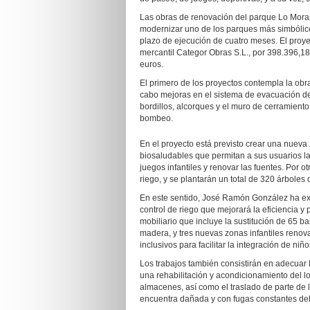
Las obras de renovación del parque Lo Morant
modernizar uno de los parques más simbólico
plazo de ejecución de cuatro meses. El proyec
mercantil Categor Obras S.L., por 398.396,18
euros.
El primero de los proyectos contempla la obra 
cabo mejoras en el sistema de evacuación de
bordillos, alcorques y el muro de cerramiento 
bombeo.
En el proyecto está previsto crear una nueva
biosaludables que permitan a sus usuarios la
juegos infantiles y renovar las fuentes. Por ot
riego, y se plantarán un total de 320 árboles 
En este sentido, José Ramón González ha exp
control de riego que mejorará la eficiencia y
mobiliario que incluye la sustitución de 65 b
madera, y tres nuevas zonas infantiles renova
inclusivos para facilitar la integración de ni
Los trabajos también consistirán en adecuar 
una rehabilitación y acondicionamiento del loc
almacenes, así como el traslado de parte de 
encuentra dañada y con fugas constantes debi