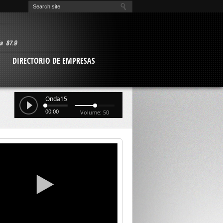
O
DIRECTORIO DE EMPRESAS
Onda15
00:00
Volume: 50