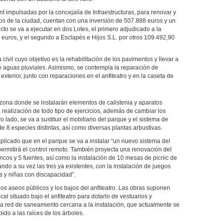
 impulsadas por la concejalía de Infraestructuras, para renovar y
s de la ciudad, cuentan con una inversión de 507.888 euros y un
to se va a ejecutar en dos Lotes, el primero adjudicado a la
 euros, y el segundo a Esclapés e Hijos S.L. por otros 109.492,90
civil cuyo objetivo es la rehabilitación de los pavimentos y llevar a
 aguas pluviales. Asimismo, se contempla la reparación de
exterior, junto con reparaciones en el anfiteatro y en la caseta de
 zona donde se instalarán elementos de calistenia y aparatos
 realización de todo tipo de ejercicios, además de cambiar los
ro lado, se va a sustituir el mobiliario del parque y el sistema de
de 8 especies distintas, así como diversas plantas arbustivas.
licado que en el parque se va a instalar “un nuevo sistema del
 permitirá el control remoto. También proyecta una renovación del
ancos y 5 fuentes, así como la instalación de 10 mesas de picnic de
ndo a su vez las tres ya existentes, con la instalación de juegos
ños y niñas con discapacidad”.
los aseos públicos y los bajos del anfiteatro. Las obras suponen
al situado bajo el anfiteatro para dotarlo de vestuarios y
la red de saneamiento cercana a la instalación, que actualmente se
do a las raíces de los árboles.