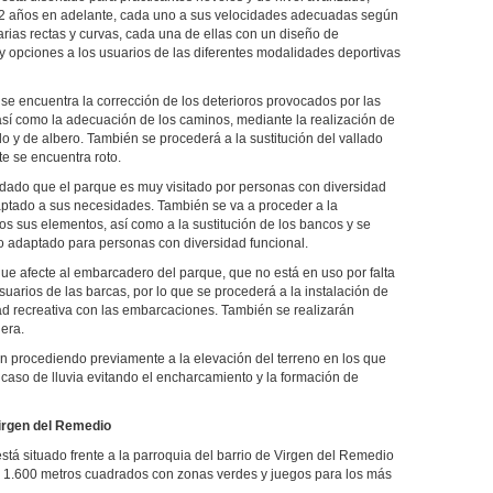
2 años en adelante, cada uno a sus velocidades adecuadas según
varias rectas y curvas, cada una de ellas con un diseño de
y opciones a los usuarios de las diferentes modalidades deportivas
se encuentra la corrección de los deterioros provocados por las
 así como la adecuación de los caminos, mediante la realización de
 y de albero. También se procederá a la sustitución del vallado
te se encuentra roto.
 dado que el parque es muy visitado por personas con diversidad
daptado a sus necesidades. También se va a proceder a la
os sus elementos, así como a la sustitución de los bancos y se
 adaptado para personas con diversidad funcional.
que afecte al embarcadero del parque, que no está en uso por falta
usuarios de las barcas, por lo que se procederá a la instalación de
ad recreativa con las embarcaciones. También se realizarán
era.
én procediendo previamente a la elevación del terreno en los que
caso de lluvia evitando el encharcamiento y la formación de
Virgen del Remedio
stá situado frente a la parroquia del barrio de Virgen del Remedio
s 1.600 metros cuadrados con zonas verdes y juegos para los más