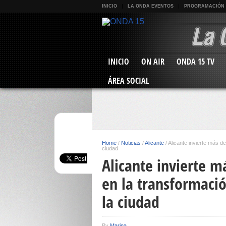
INICIO
LA ONDA EVENTOS
PROGRAMACIÓN
INICIO
ON AIR
ONDA 15 TV
ÁREA SOCIAL
Home
/
Noticias
/
Alicante
/
Alicante invierte más d
ciudad
Alicante invierte m
en la transformaci
la ciudad
By
Marina