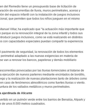
gen del Remedio tiene un presupuesto base de licitación de
ración de escorrentías de lluvia, muros perimetrales, aceras y
ón del espacio infantil con la instalación de juegos inclusivos
ional, que permiten que todos los niños jueguen en el mismo
Manuel Villar, ha explicado que “la actuación más importante que
 parque es la renovación integral de la zona infantil y todos sus
troducir juegos inclusivos, como se está realizando en distintos
niños con capacidades especiales puedan compartir la experiencia
del pavimento de seguridad, la renovación de todos los elementos
o perimetral adaptado a las nuevas exigencias en materia de
 se van a renovar los bancos, papeleras y demás mobiliario
scorrentías provocadas por las lluvias torrenciales al tratarse de
a ejecución de nuevos parterres mediante encintados de bordillo,
iego y la realización de nuevas plantaciones tanto de árboles como
 en caso de fenómenos atmosféricos como fuertes lluvias o viento.
untura de los vallados metálicos y muros perimetrales.
a ajardinada de Alicante
vertido en un pulmón verde entre los barrios de Benalúa, Alipark y
e de unos 8.000 metros cuadrados.