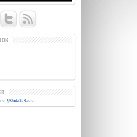
OOK
ER
or el @Onda15Radio.