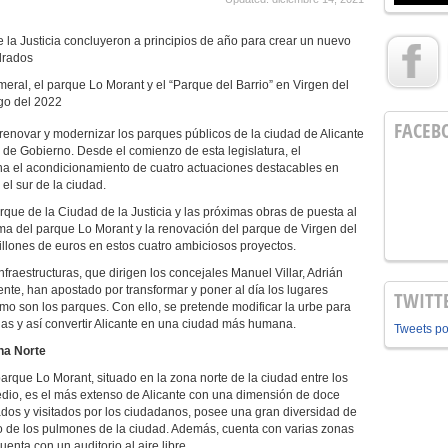
 la Justicia concluyeron a principios de año para crear un nuevo
drados
eral, el parque Lo Morant y el “Parque del Barrio” en Virgen del
rgo del 2022
FACEB
renovar y modernizar los parques públicos de la ciudad de Alicante
 de Gobierno. Desde el comienzo de esta legislatura, el
ha el acondicionamiento de cuatro actuaciones destacables en
el sur de la ciudad.
rque de la Ciudad de la Justicia y las próximas obras de puesta al
orma del parque Lo Morant y la renovación del parque de Virgen del
llones de euros en estos cuatro ambiciosos proyectos.
raestructuras, que dirigen los concejales Manuel Villar, Adrián
e, han apostado por transformar y poner al día los lugares
TWITT
omo son los parques. Con ello, se pretende modificar la urbe para
as y así convertir Alicante en una ciudad más humana.
Tweets p
na Norte
rque Lo Morant, situado en la zona norte de la ciudad entre los
dio, es el más extenso de Alicante con una dimensión de doce
ados y visitados por los ciudadanos, posee una gran diversidad de
 de los pulmones de la ciudad. Además, cuenta con varias zonas
uenta con un auditorio al aire libre.