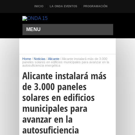
INICIO
LA ONDA EVENTOS
PROGRAMACIÓN
MENU
Home
/
Noticias
/
Alicante
/
Alicante instalará más de 3.000
paneles solares en edificios municipales para avanzar en la
autosuficiencia energética
Alicante instalará más
de 3.000 paneles
solares en edificios
municipales para
avanzar en la
autosuficiencia