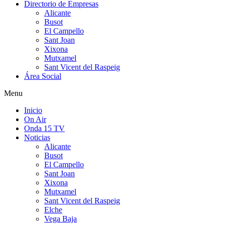
Directorio de Empresas
Alicante
Busot
El Campello
Sant Joan
Xixona
Mutxamel
Sant Vicent del Raspeig
Área Social
Menu
Inicio
On Air
Onda 15 TV
Noticias
Alicante
Busot
El Campello
Sant Joan
Xixona
Mutxamel
Sant Vicent del Raspeig
Elche
Vega Baja