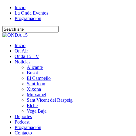
Inicio
La Onda Eventos
Programación
Inicio
On Air
Onda 15 TV
Noticias
Alicante
Busot
El Campello
Sant Joan
Xixona
Mutxamel
Sant Vicent del Raspeig
Elche
Vega Baja
Deportes
Podcast
Programación
Contacto