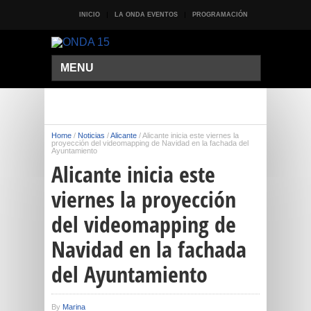
INICIO
LA ONDA EVENTOS
PROGRAMACIÓN
MENU
Home
/
Noticias
/
Alicante
/
Alicante inicia este viernes la
proyección del videomapping de Navidad en la fachada del
Ayuntamiento
Alicante inicia este
viernes la proyección
del videomapping de
Navidad en la fachada
del Ayuntamiento
By
Marina