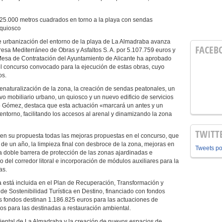
e 25.000 metros cuadrados en torno a la playa con sendas
 quiosco
 urbanización del entorno de la playa de La Almadraba avanza
FACEB
resa Mediterráneo de Obras y Asfaltos S. A. por 5.107.759 euros y
Mesa de Contratación del Ayuntamiento de Alicante ha aprobado
del concurso convocado para la ejecución de estas obras, cuyo
os.
enaturalización de la zona, la creación de sendas peatonales, un
vo mobiliario urbano, un quiosco y un nuevo edificio de servicios
o Gómez, destaca que esta actuación «marcará un antes y un
ntorno, facilitando los accesos al arenal y dinamizando la zona
TWITT
 en su propuesta todas las mejoras propuestas en el concurso, que
 de un año, la limpieza final con desbroce de la zona, mejoras en
Tweets p
una doble barrera de protección de las zonas ajardinadas e
o del corredor litoral e incorporación de módulos auxiliares para la
as.
 está incluida en el Plan de Recuperación, Transformación y
al de Sostenibilidad Turística en Destino, financiado con fondos
s fondos destinan 1.186.825 euros para las actuaciones de
os para las destinadas a restauración ambiental.
iental de La Almadraba y la creación de nuevos espacios de