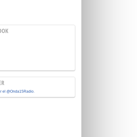
OOK
ER
or el @Onda15Radio.