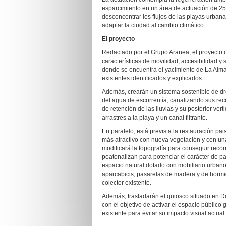
esparcimiento en un área de actuación de 25.
desconcentrar los flujos de las playas urbana
adaptar la ciudad al cambio climático.
El proyecto
Redactado por el Grupo Aranea, el proyecto 
características de movilidad, accesibilidad y 
donde se encuentra el yacimiento de La Alm
existentes identificados y explicados.
Además, crearán un sistema sostenible de dre
del agua de escorrentía, canalizando sus reco
de retención de las lluvias y su posterior ver
arrastres a la playa y un canal filtrante.
En paralelo, está prevista la restauración pai
más atractivo con nueva vegetación y con una
modificará la topografía para conseguir reco
peatonalizan para potenciar el carácter de p
espacio natural dotado con mobiliario urbano,
aparcabicis, pasarelas de madera y de hormig
colector existente.
Además, trasladarán el quiosco situado en D
con el objetivo de activar el espacio público 
existente para evitar su impacto visual actua