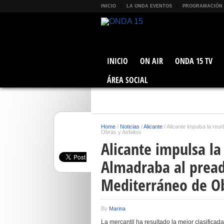
INICIO
LA ONDA EVENTOS
PROGRAMACIÓN
INICIO
ON AIR
ONDA 15 TV
ÁREA SOCIAL
Home
/
Noticias
/
Alicante
/
Alicante impulsa la reu
Obras y Asfaltos
Alicante impulsa la
Almadraba al pread
Mediterráneo de Ob
By
Marina
La mercantil ha resultado la mejor clasificad