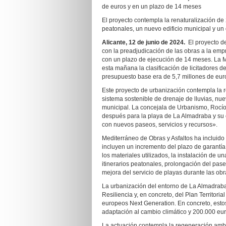
de euros y en un plazo de 14 meses
El proyecto contempla la renaturalización d
peatonales, un nuevo edificio municipal y un
Alicante, 12 de junio de 2024.
El proyecto de
con la preadjudicación de las obras a la emp
con un plazo de ejecución de 14 meses. La 
esta mañana la clasificación de licitadores 
presupuesto base era de 5,7 millones de eur
Este proyecto de urbanización contempla la r
sistema sostenible de drenaje de lluvias, nue
municipal. La concejala de Urbanismo, Rocí
después para la playa de La Almadraba y su e
con nuevos paseos, servicios y recursos».
Mediterráneo de Obras y Asfaltos ha incluido
incluyen un incremento del plazo de garantía
los materiales utilizados, la instalación de 
itinerarios peatonales, prolongación del pase
mejora del servicio de playas durante las obr
La urbanización del entorno de La Almadraba
Resiliencia y, en concreto, del Plan Territori
europeos Next Generation. En concreto, esto
adaptación al cambio climático y 200.000 eur
La actuación contempla la regeneración amb