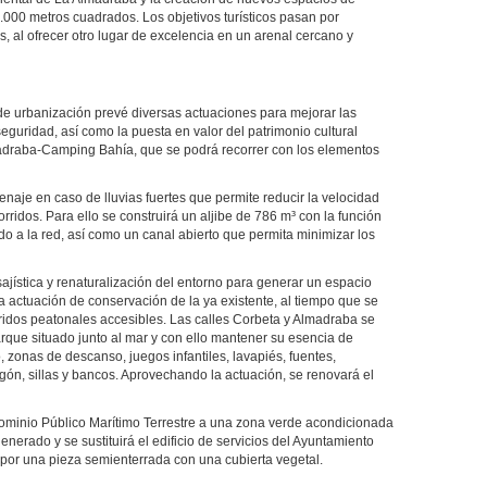
000 metros cuadrados. Los objetivos turísticos pasan por
s, al ofrecer otro lugar de excelencia en un arenal cercano y
de urbanización prevé diversas actuaciones para mejorar las
seguridad, así como la puesta en valor del patrimonio cultural
adraba-Camping Bahía, que se podrá recorrer con los elementos
naje en caso de lluvias fuertes que permite reducir la velocidad
rridos. Para ello se construirá un aljibe de 786 m³ con la función
tido a la red, así como un canal abierto que permita minimizar los
sajística y renaturalización del entorno para generar un espacio
 actuación de conservación de la ya existente, al tiempo que se
rridos peatonales accesibles. Las calles Corbeta y Almadraba se
arque situado junto al mar y con ello mantener su esencia de
 zonas de descanso, juegos infantiles, lavapiés, fuentes,
ón, sillas y bancos. Aprovechando la actuación, se renovará el
ominio Público Marítimo Terrestre a una zona verde acondicionada
generado y se sustituirá el edificio de servicios del Ayuntamiento
l por una pieza semienterrada con una cubierta vegetal.