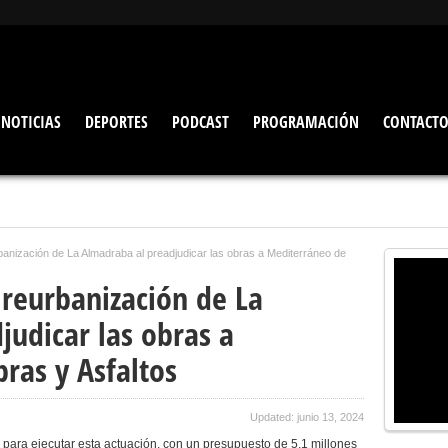
NOTICIAS
DEPORTES
PODCAST
PROGRAMACIÓN
CONTACT
rbanización de La Almadraba al preadjudicar las obras a Mediterráneo de
 reurbanización de La
judicar las obras a
ras y Asfaltos
Updated: junio 13, 2024
a para ejecutar esta actuación, con un presupuesto de 5,1 millones