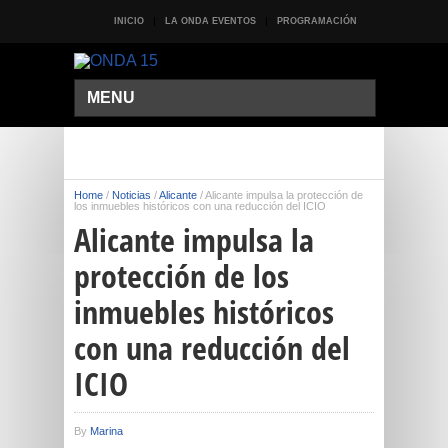
INICIO
LA ONDA EVENTOS
PROGRAMACIÓN
MENU
Home
/
Noticias
/
Alicante
/
Alicante impulsa la protección de
los inmuebles históricos con una reducción del ICIO
Alicante impulsa la
protección de los
inmuebles históricos
con una reducción del
ICIO
By
Marina