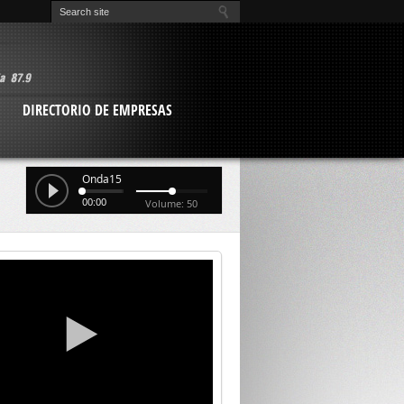
O
DIRECTORIO DE EMPRESAS
Onda15
00:00
Volume: 50