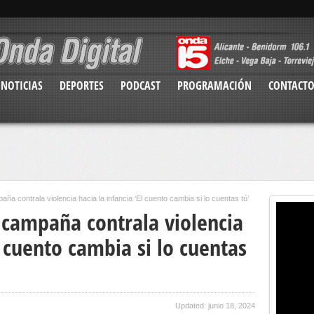
NOTICIAS
DEPORTES
PODCAST
PROGRAMACIÓN
CONTACT
aña contrala violencia hacia la infancia ‘El cuento cambia si lo cuentas tú’
 campaña contrala violencia
l cuento cambia si lo cuentas
Updated: junio 18, 2024