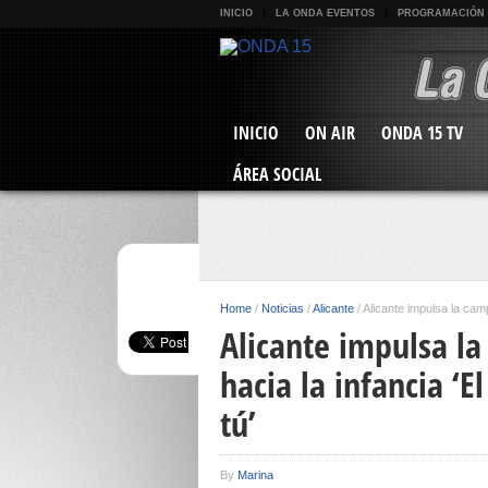
INICIO
LA ONDA EVENTOS
PROGRAMACIÓN
INICIO
ON AIR
ONDA 15 TV
ÁREA SOCIAL
Home
/
Noticias
/
Alicante
/
Alicante impulsa la camp
Alicante impulsa la
hacia la infancia ‘E
tú’
By
Marina