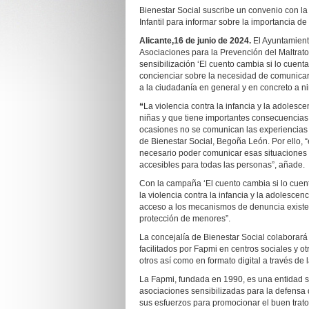
Bienestar Social suscribe un convenio con la
Infantil para informar sobre la importancia d
Alicante,16 de junio de 2024.
El Ayuntamient
Asociaciones para la Prevención del Maltrato 
sensibilización ‘El cuento cambia si lo cuent
concienciar sobre la necesidad de comunicar l
a la ciudadanía en general y en concreto a ni
“
La violencia contra la infancia y la adolesc
niñas y que tiene importantes consecuencias
ocasiones no se comunican las experiencias s
de Bienestar Social, Begoña León. Por ello, “e
necesario poder comunicar esas situaciones d
accesibles para todas las personas”, añade.
Con la campaña ‘El cuento cambia si lo cuenta
la violencia contra la infancia y la adolescenc
acceso a los mecanismos de denuncia existen
protección de menores”.
La concejalía de Bienestar Social colaborará m
facilitados por Fapmi en centros sociales y o
otros así como en formato digital a través de 
La Fapmi, fundada en 1990, es una entidad si
asociaciones sensibilizadas para la defensa 
sus esfuerzos para promocionar el buen trat