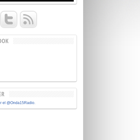
OOK
ER
or el @Onda15Radio.