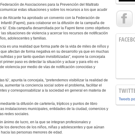
 Federación de Asociaciones para la Prevención del Maltrato
e comunicar estas situaciones y sobre los recursos a los que acudir
o de Alicante ha aprobado un convenio con la Federación de
Infantil (Fapmi), para colaborar en la difusión de la campaña de
as tú’. Esta campaña desarrollada por la Fapmi tiene como objetivos
as situaciones de violencia y acercar los recursos de notificación
FACEB
ños, adolescentes y familias.
encia es una realidad que forma parte de la vida de miles de niños y
 que afectan de forma negativa en su desarrollo ya que en muchas
ufridas y por tanto quedan invisibilizadas”, expone la concejala
l primer paso es detectar la situación y actuar y para ello es
e violencia por medio de vías de notificación conocidas y
s tú’, apunta la concejala, “pretendemos visibilizar la realidad de
ia, aumentar la conciencia social sobre el problema, facilitar el
TWITT
tes y corresponsabilizar a la sociedad en general en materia de
Tweets p
ediante la difusión de cartelería, trípticos y puntos de libro
tras instalaciones municipales, entidades de la ciudad, comercios y
las redes sociales.
n ánimo de lucro, en la que se integran profesionales y
de los derechos de los niños, niñas y adolescentes y que aúnan
o hacia las personas menores de edad.