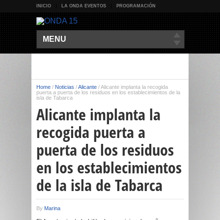
INICIO
LA ONDA EVENTOS
PROGRAMACIÓN
MENU
Home
/
Noticias
/
Alicante
/
Alicante implanta la recogida
puerta a puerta de los residuos en los establecimientos de la
isla de Tabarca
Alicante implanta la
recogida puerta a
puerta de los residuos
en los establecimientos
de la isla de Tabarca
By
Marina