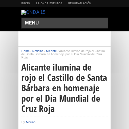
INICIO
LA ONDA EVENTOS
PROGRAMACIÓN
MENU
Home
/
Noticias
/
Alicante
/
Alicante ilumina de rojo el Castillo
de Santa Bárbara en homenaje por el Día Mundial de Cruz
Roja
Alicante ilumina de
rojo el Castillo de Santa
Bárbara en homenaje
por el Día Mundial de
Cruz Roja
By
Marina