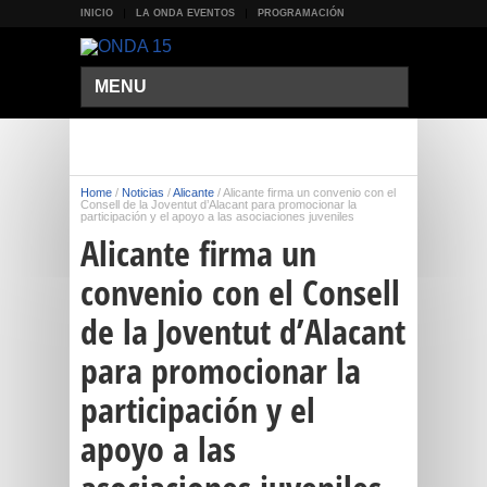
INICIO
LA ONDA EVENTOS
PROGRAMACIÓN
MENU
Home
/
Noticias
/
Alicante
/
Alicante firma un convenio con el
Consell de la Joventut d’Alacant para promocionar la
participación y el apoyo a las asociaciones juveniles
Alicante firma un
convenio con el Consell
de la Joventut d’Alacant
para promocionar la
participación y el
apoyo a las