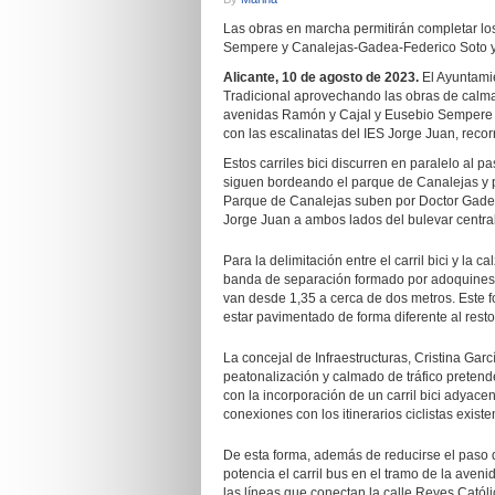
Las obras en marcha permitirán completar los
Sempere y Canalejas-Gadea-Federico Soto y 
Alicante, 10 de agosto de 2023.
El Ayuntamien
Tradicional aprovechando las obras de calmad
avenidas Ramón y Cajal y Eusebio Sempere y,
con las escalinatas del IES Jorge Juan, reco
Estos carriles bici discurren en paralelo al 
siguen bordeando el parque de Canalejas y po
Parque de Canalejas suben por Doctor Gadea,
Jorge Juan a ambos lados del bulevar central
Para la delimitación entre el carril bici y la
banda de separación formado por adoquines 
van desde 1,35 a cerca de dos metros. Este f
estar pavimentado de forma diferente al res
La concejal de Infraestructuras, Cristina Gar
peatonalización y calmado de tráfico pretende
con la incorporación de un carril bici adyace
conexiones con los itinerarios ciclistas exist
De esta forma, además de reducirse el paso d
potencia el carril bus en el tramo de la aven
las líneas que conectan la calle Reyes Catól