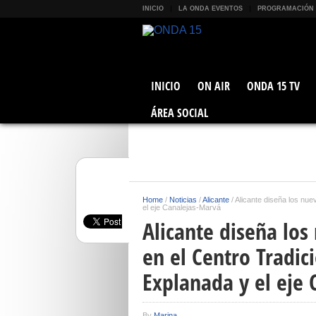
INICIO
LA ONDA EVENTOS
PROGRAMACIÓN
INICIO
ON AIR
ONDA 15 TV
ÁREA SOCIAL
Home
/
Noticias
/
Alicante
/
Alicante diseña los nuev
el eje Canalejas-Marvá
Alicante diseña los 
en el Centro Tradici
Explanada y el eje
By
Marina