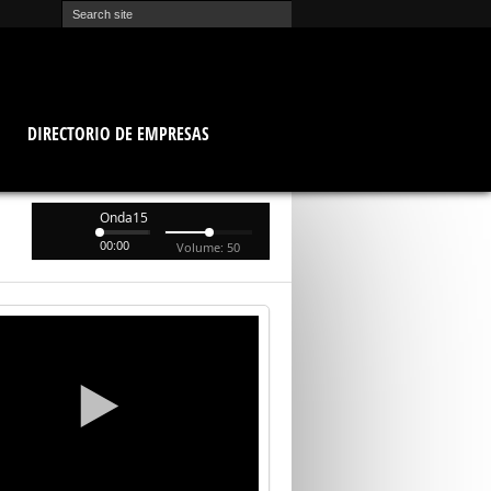
O
DIRECTORIO DE EMPRESAS
Onda15
00:00
Volume: 50