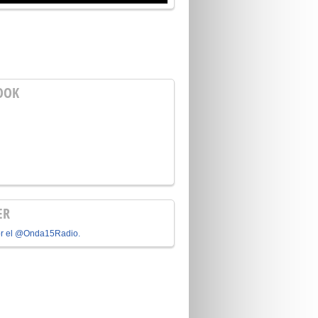
OOK
ER
or el @Onda15Radio.