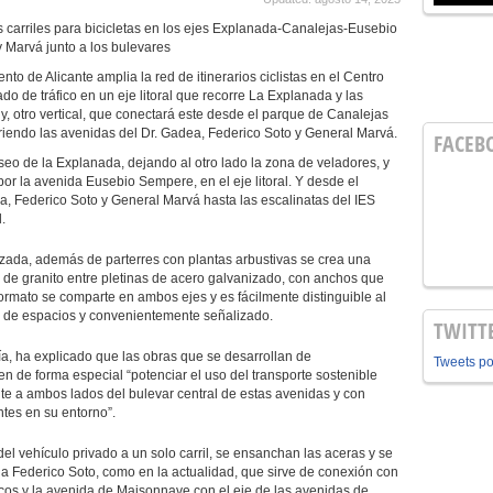
 carriles para bicicletas en los ejes Explanada-Canalejas-Eusebio
Marvá junto a los bulevares
to de Alicante amplia la red de itinerarios ciclistas en el Centro
o de tráfico en un eje litoral que recorre La Explanada y las
 otro vertical, que conectará este desde el parque de Canalejas
rriendo las avenidas del Dr. Gadea, Federico Soto y General Marvá.
FACEB
paseo de la Explanada, dejando al otro lado la zona de veladores, y
r la avenida Eusebio Sempere, en el eje litoral. Y desde el
 Federico Soto y General Marvá hasta las escalinatas del IES
.
 calzada, además de parterres con plantas arbustivas se crea una
de granito entre pletinas de acero galvanizado, con anchos que
ormato se comparte en ambos ejes y es fácilmente distinguible al
to de espacios y convenientemente señalizado.
TWITT
cía, ha explicado que las obras que se desarrollan de
Tweets p
n de forma especial “potenciar el uso del transporte sostenible
nte a ambos lados del bulevar central de estas avenidas y con
entes en su entorno”.
el vehículo privado a un solo carril, se ensanchan las aceras y se
ida Federico Soto, como en la actualidad, que sirve de conexión con
icos y la avenida de Maisonnave con el eje de las avenidas de