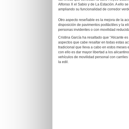
Alfonso X el Sabio y de La Estación. A ello se
ampliando su funcionalidad de corredor verde
Otro aspecto reseñable es la mejora de la acc
disposición de pavimentos podtáctiles y la elim
personas invidentes o con movilidad reducid
Cristina García ha resaltado que “Alicante es
aspectos que cabe resaltar en todas estas ac
tradicional que lleva a cabo en estos meses e
con ello es dar mayor libertad a los alicantino
vehículos de movilidad personal con carrile
la edil.