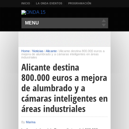
INICIO
LA ONDA EVENTOS
PROGRAMACIÓN
MENU
Home
/
Noticias
/
Alicante
/
Alicante destina 800.000 euros a
mejora de alumbrado y a cámaras inteligentes en áreas
industriales
Alicante destina
800.000 euros a mejora
de alumbrado y a
cámaras inteligentes en
áreas industriales
By
Marina