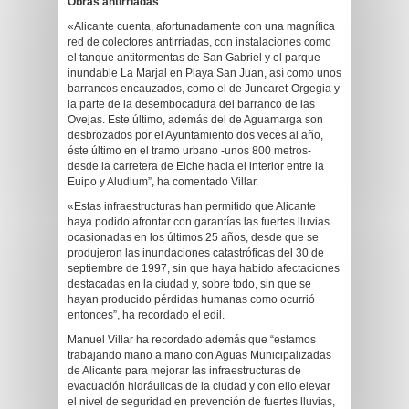
Obras antirriadas
«Alicante cuenta, afortunadamente con una magnífica
red de colectores antirriadas, con instalaciones como
el tanque antitormentas de San Gabriel y el parque
inundable La Marjal en Playa San Juan, así como unos
barrancos encauzados, como el de Juncaret-Orgegia y
la parte de la desembocadura del barranco de las
Ovejas. Este último, además del de Aguamarga son
desbrozados por el Ayuntamiento dos veces al año,
éste último en el tramo urbano -unos 800 metros-
desde la carretera de Elche hacia el interior entre la
Euipo y Aludium”, ha comentado Villar.
«Estas infraestructuras han permitido que Alicante
haya podido afrontar con garantías las fuertes lluvias
ocasionadas en los últimos 25 años, desde que se
produjeron las inundaciones catastróficas del 30 de
septiembre de 1997, sin que haya habido afectaciones
destacadas en la ciudad y, sobre todo, sin que se
hayan producido pérdidas humanas como ocurrió
entonces”, ha recordado el edil.
Manuel Villar ha recordado además que “estamos
trabajando mano a mano con Aguas Municipalizadas
de Alicante para mejorar las infraestructuras de
evacuación hidráulicas de la ciudad y con ello elevar
el nivel de seguridad en prevención de fuertes lluvias,