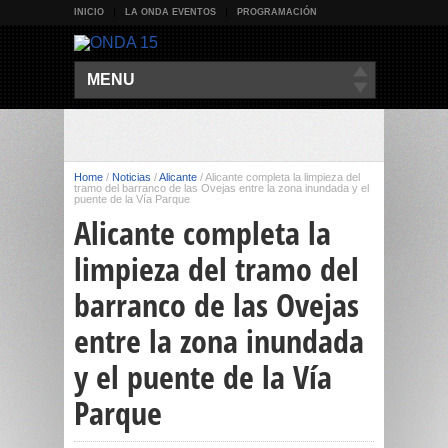
INICIO
LA ONDA EVENTOS
PROGRAMACIÓN
MENU
Home
/
Noticias
/
Alicante
/
Alicante completa la limpieza del
tramo del barranco de las Ovejas entre la zona inundada y el
puente de la Vía Parque
Alicante completa la
limpieza del tramo del
barranco de las Ovejas
entre la zona inundada
y el puente de la Vía
Parque