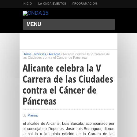
INICIO
LA ONDA EVENTOS
PROGRAMACIÓN
MENU
Home
/
Noticias
/
Alicante
/
Alicante celebra la V Carrera de
las Ciudades contra el Cáncer de Páncreas
Alicante celebra la V
Carrera de las Ciudades
contra el Cáncer de
Páncreas
By
Marina
El alcalde de Alicante, Luis Barcala, acompañado por
el concejal de Deportes, José Luis Berenguer, dieron
la salida a la quinta edición de la Carrera de las