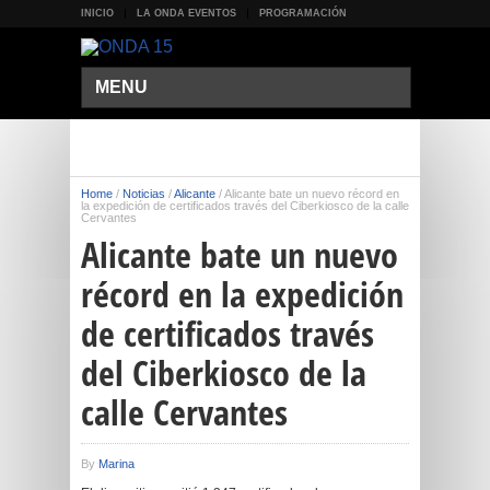
INICIO
LA ONDA EVENTOS
PROGRAMACIÓN
MENU
Home
/
Noticias
/
Alicante
/
Alicante bate un nuevo récord en
la expedición de certificados través del Ciberkiosco de la calle
Cervantes
Alicante bate un nuevo
récord en la expedición
de certificados través
del Ciberkiosco de la
calle Cervantes
By
Marina