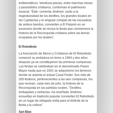
emblemáticos. Veintiuna piezas, entre marchas moras
y pasodobles cristianos, conforman el patrimonio
musical. “Éste -comenta Jiménez- junto a la
majestuosidad de los desfiles, los grandes boatos en
las Capitanías y el singular compás de las escuadras
de ambos bandos, convierten a El Palamó en un
escenario donde se recrea la fiesta que conmemora la
historia de la Reconquista cristiana sobre las tierras
ocupadas por los árabes”.
El Rebolledo
La Asociación de Moros y Cristianos de El Rebolledo
comenzó su andadura en torno a 1994 y dos años
después ya se constituyeron las primeras comparsas.
Las fiestas se celebraban en el denominado Paseo
Mayor hasta que en 2001 se adquirieron los terrenos
donde se asienta el actual Casal Fester. Son más de
200 festeros, pertenecientes a las seis comparsas, los
que recrean, cada mes de julio, la historia de la
Reconquista en las partidas rurales. “Desfiles,
embajadas y verbenas -ha reseñado Jiménez-
envueltas en tradición popular convierten El Rebolledo
en un lugar de obligada visita para el disfrute de la
fiesta y la cultura”.
San Blas