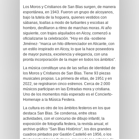
Los Moros y Cristianos de San Blas surgen, de manera
espontánea, en 1943. Fueron un grupo de alcoyanos,
bajo la tutela de la hoguera, quienes vestidos con
sábanas, toallas a modo de turbantes y escobas al
hombro, desfilaron a ritmo de marchas moras. Al año
siguiente, con trajes alquilados en Alcoy, comenzó a
oficializarse la celebración. “Hoy en día -sostiene
Jiménez- “marca un hito diferenciador en Alicante, con
un estilo inspirado en Alcoy, lo que la hace poseedora
de mayor pureza, excelencia y elegancia, con una
pronta incorporación de la mujer en todos los ámbitos”.
La música constituye una de las señas de identidad de
los Moros y Cristianos de San Blas. Tiene 93 piezas
musicales propias. La primera de ellas, de 1951 y en
2022, se registraron cinco estrenos. Cerca de 2.000
músicos participan en las Entradas mora y cristiana.
Uno de los momentos más esperado es el Concierto-
Homenaje a la Música Festera.
La cultura es otro de los ámbitos festeros en los que
destaca San Blas. Se condensa, entre otras
actividades, con el concurso de dibujo infantil, la
exposición de fotografía festera, la revista anual, el
archivo gráfico “San Blas Histórico”, los dos grandes
cuadros pintados por Gastón Castelló en 1956, o los