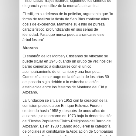
“historicistas” trajes festeros, siguiendo los criterios de
elegancia y sencillez de la montaña alicantina.
El edil, en su defensa de la petición, argumenta que “la
forma de realizar la fiesta de San Blas contiene altas
dosis de excelencia. Mantiene su estilo de pureza
característico, profundizando en sus señas de
identidad. Para que nunca pueda arrancarse este
árbol festero”.
Altozano
El embrión de los Moros y Cristianos de Altozano se
puede situar en 1945 cuando un grupo de vecinos del
barrio comenzó a disfrazarse con el único
acompañamiento de un tambor y una trompeta.
Comenzó a tomar auge en la década de los años 50
del pasado siglo debido a la estrecha relación
establecida entre los festeros de Monforte del Cid y
Altozano.
La fundación se sitúa en 1952 con la creación de la
comisión presidida por Enrique Estevez. Fueron
creciendo hasta 1958 y, después de unos años de
ausencia, se retomaron en 1973 bajo la denominación
de “Fiestas Populares Cívico-Religiosas del Barrio de
Altozano”. Es en 1980 cuando adquieren la categoría
de oficiales al constituirse la Asociación de Comparsas