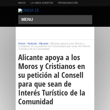
INICIO
LA ONDA EVENTOS
PROGRAMACIÓN
MENU
Home
/
Noticias
/
Alicante
/
Alicante apoya a los Moros y
Cristianos en su petición al Consell para que sean de Interés
Turístico de la Comunidad
Alicante apoya a los
Moros y Cristianos en
su petición al Consell
para que sean de
Interés Turístico de la
Comunidad