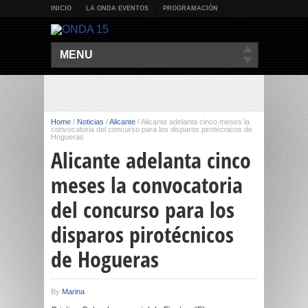
INICIO
LA ONDA EVENTOS
PROGRAMACIÓN
MENU
Home
/
Noticias
/
Alicante
/
Alicante adelanta cinco meses la
convocatoria del concurso para los disparos pirotécnicos de
Hogueras
Alicante adelanta cinco
meses la convocatoria
del concurso para los
disparos pirotécnicos
de Hogueras
By
Marina