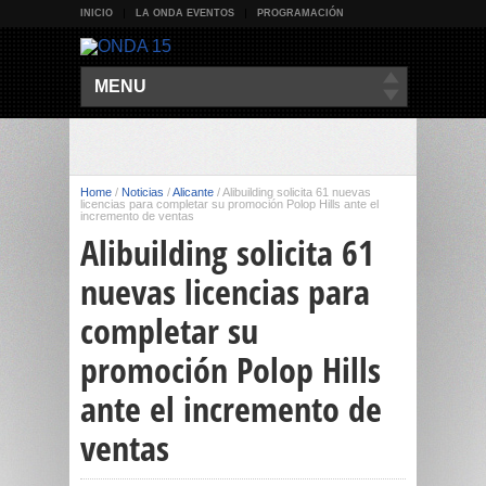
INICIO
LA ONDA EVENTOS
PROGRAMACIÓN
MENU
Home
/
Noticias
/
Alicante
/
Alibuilding solicita 61 nuevas
licencias para completar su promoción Polop Hills ante el
incremento de ventas
Alibuilding solicita 61
nuevas licencias para
completar su
promoción Polop Hills
ante el incremento de
ventas