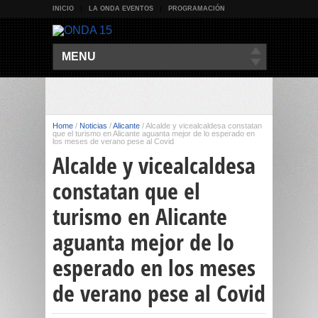
INICIO
LA ONDA EVENTOS
PROGRAMACIÓN
MENU
Home
/
Noticias
/
Alicante
/
Alcalde y vicealcaldesa constatan
que el turismo en Alicante aguanta mejor de lo esperado en
los meses de verano pese al Covid
Alcalde y vicealcaldesa
constatan que el
turismo en Alicante
aguanta mejor de lo
esperado en los meses
de verano pese al Covid