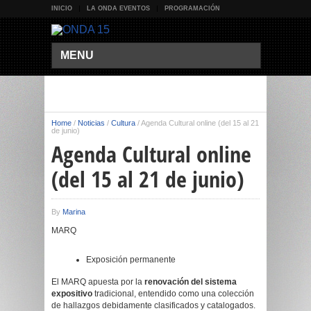
INICIO
LA ONDA EVENTOS
PROGRAMACIÓN
MENU
Home
/
Noticias
/
Cultura
/
Agenda Cultural online (del 15 al 21
de junio)
Agenda Cultural online
(del 15 al 21 de junio)
By
Marina
MARQ
Exposición permanente
El MARQ apuesta por la
renovación del sistema
expositivo
tradicional, entendido como una colección
de hallazgos debidamente clasificados y catalogados.