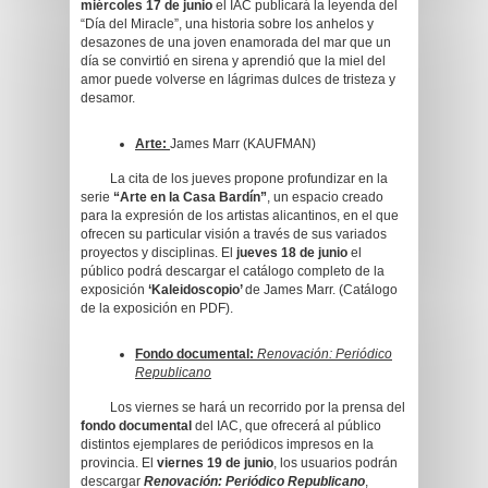
miércoles 17 de junio
el IAC publicará la leyenda del
“Día del Miracle”, una historia sobre los anhelos y
desazones de una joven enamorada del mar que un
día se convirtió en sirena y aprendió que la miel del
amor puede volverse en lágrimas dulces de tristeza y
desamor.
Arte:
James Marr (KAUFMAN)
La cita de los jueves propone profundizar en la
serie
“Arte en la Casa Bardín”
, un espacio creado
para la expresión de los artistas alicantinos, en el que
ofrecen su particular visión a través de sus variados
proyectos y disciplinas. El
jueves 18 de junio
el
público podrá descargar el catálogo completo de la
exposición
‘Kaleidoscopio’
de James Marr. (Catálogo
de la exposición en PDF).
Fondo documental:
Renovación: Periódico
Republicano
Los viernes se hará un recorrido por la prensa del
fondo documental
del IAC, que ofrecerá al público
distintos ejemplares de periódicos impresos en la
provincia. El
viernes 19 de junio
, los usuarios podrán
descargar
Renovación: Periódico Republicano
,