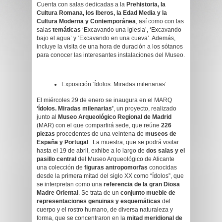
Cuenta con salas dedicadas a la
Prehistoria, la
Cultura Romana, los Iberos, la Edad Media y la
Cultura Moderna y Contemporánea
, así como con las
salas
temáticas
‘Excavando una iglesia’, ‘Excavando
bajo el agua’ y ‘Excavando en una cueva’. Además,
incluye la visita de una hora de duración a los sótanos
para conocer las interesantes instalaciones del Museo.
Exposición ‘Ídolos. Miradas milenarias’
El miércoles 29 de enero se inaugura en el MARQ
‘Ídolos. Miradas milenarias’
, un proyecto, realizado
junto al
Museo Arqueológico Regional de Madrid
(MAR) con el que compartirá sede, que reúne
226
piezas
procedentes de una veintena de
museos de
España y Portugal
. La muestra, que se podrá visitar
hasta el 19 de abril, exhibe a lo largo de
dos salas y el
pasillo central
del Museo Arqueológico de Alicante
una colección de
figuras antropomorfas
conocidas
desde la primera mitad del siglo XX como “Ídolos”, que
se interpretan como una
referencia de la gran Diosa
Madre Oriental
. Se trata de un
conjunto mueble de
representaciones genuinas y esquemáticas
del
cuerpo y el rostro humano, de diversa naturaleza y
forma, que se concentraron en la
mitad meridional de