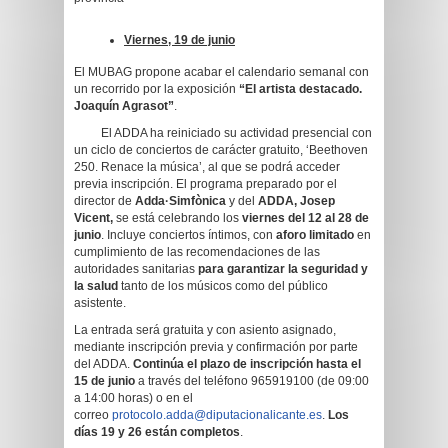
Viernes, 19 de junio
El MUBAG propone acabar el calendario semanal con
un recorrido por la exposición
“El artista destacado.
Joaquín Agrasot”
.
El ADDA ha reiniciado su actividad presencial con
un ciclo de conciertos de carácter gratuito, ‘Beethoven
250. Renace la música’, al que se podrá acceder
previa inscripción. El programa preparado por el
director de
Adda·Simfònica
y del
ADDA, Josep
Vicent,
se está celebrando los
viernes del 12 al 28 de
junio
. Incluye conciertos íntimos, con
aforo limitado
en
cumplimiento de las recomendaciones de las
autoridades sanitarias
para garantizar la seguridad y
la salud
tanto de los músicos como del público
asistente.
La entrada será gratuita y con asiento asignado,
mediante inscripción previa y confirmación por parte
del ADDA.
Continúa el plazo de inscripción hasta el
15 de junio
a través del teléfono 965919100 (de 09:00
a 14:00 horas) o en el
correo
protocolo.adda@diputacionalicante.es
.
Los
días 19 y 26 están completos
.