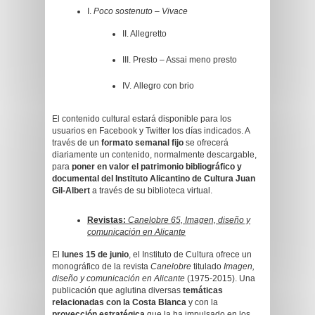
I.
Poco sostenuto – Vivace
II. Allegretto
III. Presto – Assai meno presto
IV. Allegro con brio
El contenido cultural estará disponible para los
usuarios en Facebook y Twitter los días indicados. A
través de un
formato semanal fijo
se ofrecerá
diariamente un contenido, normalmente descargable,
para
poner en valor el patrimonio bibliográfico y
documental del Instituto Alicantino de Cultura Juan
Gil-Albert
a través de su biblioteca virtual.
Revistas:
Canelobre 65, Imagen, diseño y
comunicación en Alicante
El
lunes 15 de junio
, el Instituto de Cultura ofrece un
monográfico de la revista
Canelobre
titulado
Imagen,
diseño y comunicación en Alicante
(1975-2015). Una
publicación que aglutina diversas
temáticas
relacionadas con la Costa Blanca
y con la
proyección estratégica
que la ha impulsado en los