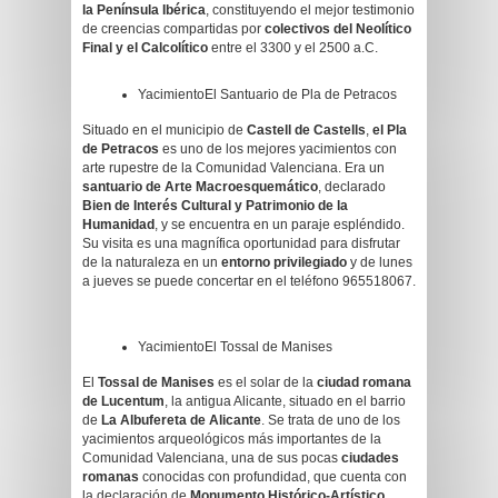
la Península Ibérica
, constituyendo el mejor testimonio
de creencias compartidas por
colectivos del Neolítico
Final y el Calcolítico
entre el 3300 y el 2500 a.C.
YacimientoEl Santuario de Pla de Petracos
Situado en el municipio de
Castell de Castells
,
el Pla
de Petracos
es uno de los mejores yacimientos con
arte rupestre de la Comunidad Valenciana. Era un
santuario de Arte Macroesquemático
, declarado
Bien de Interés Cultural y Patrimonio de la
Humanidad
, y se encuentra en un paraje espléndido.
Su visita es una magnífica oportunidad para disfrutar
de la naturaleza en un
entorno privilegiado
y de lunes
a jueves se puede concertar en el teléfono 965518067.
YacimientoEl Tossal de Manises
El
Tossal de Manises
es el solar de la
ciudad romana
de Lucentum
, la antigua Alicante, situado en el barrio
de
La Albufereta de Alicante
. Se trata de uno de los
yacimientos arqueológicos más importantes de la
Comunidad Valenciana, una de sus pocas
ciudades
romanas
conocidas con profundidad, que cuenta con
la declaración de
Monumento Histórico-Artístico