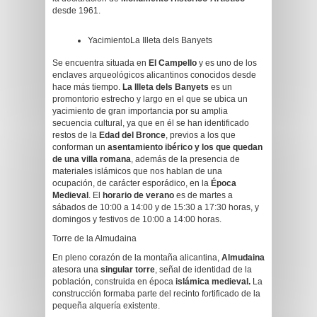
desde 1961.
YacimientoLa Illeta dels Banyets
Se encuentra situada en
El Campello
y es uno de los
enclaves arqueológicos alicantinos conocidos desde
hace más tiempo.
La Illeta dels Banyets
es un
promontorio estrecho y largo en el que se ubica un
yacimiento de gran importancia por su amplia
secuencia cultural, ya que en él se han identificado
restos de la
Edad del Bronce
, previos a los que
conforman un
asentamiento ibérico y los que quedan
de una villa romana
, además de la presencia de
materiales islámicos que nos hablan de una
ocupación, de carácter esporádico, en la
Época
Medieval
. El
horario de verano
es de martes a
sábados de 10:00 a 14:00 y de 15:30 a 17:30 horas, y
domingos y festivos de 10:00 a 14:00 horas.
Torre de la Almudaina
En pleno corazón de la montaña alicantina,
Almudaina
atesora una
singular torre
, señal de identidad de la
población, construida en época
islámica medieval.
La
construcción formaba parte del recinto fortificado de la
pequeña alquería existente.