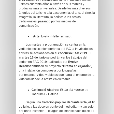
últimos cuarenta años a través de sus marcas y
productos más universales. Desde los más diversos
ángulos del turismo a la gastronomía, el arte, el cine, la
fotografía, la literatura, la política o las fiestas
tradicionales, pasando por los medios de
comunicación.
Arte:
Evelyn Hellenschmidt
Los martes la programación se centra en la
vertiente más contemporánea del IAC, a través de los
artistas seleccionados en el
concurso EAC 2019
. El
martes 16 de junio
se podrán ver los trabajos del
certamen EAC 2019 realizados por
Evelyn
Hellenschmidt
en su proyecto
“Drama en el jardín”
,
una instalación compuesta por fotografías,
perfomance, vídeo y objetos que narra el entorno de la
vida familiar de la artista en Alemania.
Col·lecció Aladroc:
El dia del miracle
de
Joaquim G. Caturla
Según una
tradición popular de Santa Pola
, el 10
de julio, a las doce en punto del mediodía —y tan solo
por unos instantes— el agua del mar se hace dulce. El