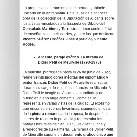
La propuesta se reúne en el recuperado gabinete
ubicado en la entreplanta. En ella, se da a conocer
obra de la colección de la Diputación de Alicante sobre
los artistas vinculados a la
Escuela de Dibujo del
Consulado Marítimo y Terrestre
, primer centro oficial
de enseñanza en bellas artes, y entre los que destacan
Vicente Suárez Ordóñez
,
José Aparicio
y
Vicente
Rodes
.
Alicante, paraje exótico. La mirada de
Didier Petit de Meurville (1793-1873)
La muestra, prorrogada hasta el 26 de junio de 2022,
reúne
veinticinco obras inéditas del diplomático y
pintor francés
Didier Petit
de Meurville
realizadas
durante su cargo de vicecónsul francés en Alicante. A
Dider Petit le acogió un Alicante amurallado y un
puerto en pleno auge comercial, como así lo
representa en varias vistas de la ciudad. El exotismo
que encontró en tierras levantinas, siguiendo el ideal
de la
pintura romántica
de la época, le despertó el
interés de recorrer la provincia y representar los
parajes naturales de San Juan, Crevillent, Elche y
alrededores de su Palmeral. La mirada de Didier Petit
de Meurville supone un
documento gráfico único que