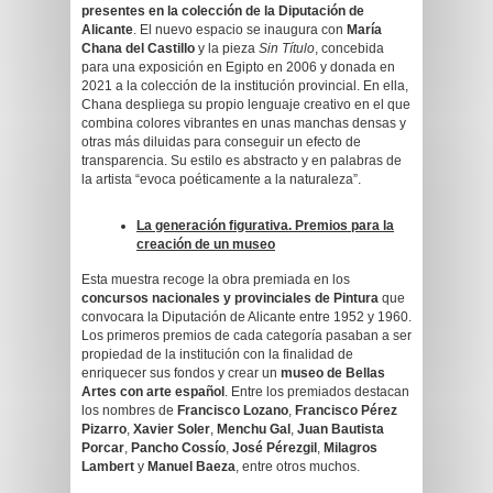
presentes en la colección de la Diputación de
Alicante
. El nuevo espacio se inaugura con
María
Chana del Castillo
y la pieza
Sin Título
, concebida
para una exposición en Egipto en 2006 y donada en
2021 a la colección de la institución provincial. En ella,
Chana despliega su propio lenguaje creativo en el que
combina colores vibrantes en unas manchas densas y
otras más diluidas para conseguir un efecto de
transparencia. Su estilo es abstracto y en palabras de
la artista “evoca poéticamente a la naturaleza”.
La generación figurativa. Premios para la
creación de un museo
Esta muestra recoge la obra premiada en los
concursos nacionales y provinciales de Pintura
que
convocara la Diputación de Alicante entre 1952 y 1960.
Los primeros premios de cada categoría pasaban a ser
propiedad de la institución con la finalidad de
enriquecer sus fondos y crear un
museo de Bellas
Artes con arte español
. Entre los premiados destacan
los nombres de
Francisco Lozano
,
Francisco Pérez
Pizarro
,
Xavier Soler
,
Menchu Gal
,
Juan Bautista
Porcar
,
Pancho Cossío
,
José Pérezgil
,
Milagros
Lambert
y
Manuel Baeza
, entre otros muchos.