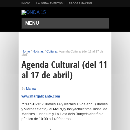
INICIO
LA ONDA EVENTOS
PROGRAMACIÓN
MENU
Home
/
Noticias
/
Cultura
/
Agenda Cultural (del 11 al 17 de
abril)
Agenda Cultural (del 11
al 17 de abril)
By
Marina
www.marqalicante.com
***FESTIVOS
: Jueves 14 y viernes 15 de abril, (Jueves
y Viernes Santo) el MARQ y los yacimientos Tossal de
Manises Lucentum y La Illeta dels Banyets abrirán al
público de 10:00 a 14:00 horas.