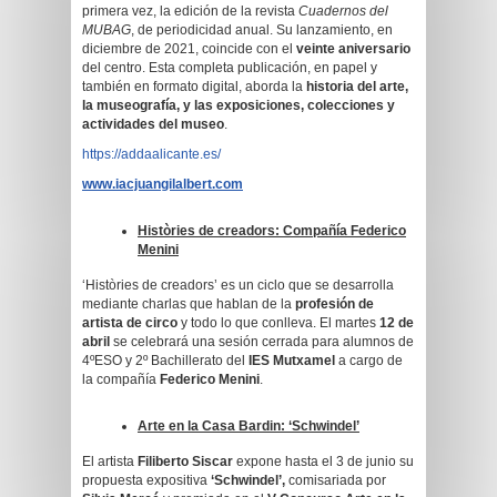
primera vez, la edición de la revista
Cuadernos del
MUBAG
, de periodicidad anual. Su lanzamiento, en
diciembre de 2021, coincide con el
veinte aniversario
del centro. Esta completa publicación, en papel y
también en formato digital, aborda la
historia del arte,
la museografía, y las exposiciones, colecciones y
actividades del museo
.
https://addaalicante.es/
www.iacjuangilalbert.com
Històries de creadors: Compañía Federico
Menini
‘Històries de creadors’ es un ciclo que se desarrolla
mediante charlas que hablan de la
profesión de
artista de circo
y todo lo que conlleva. El martes
12 de
abril
se celebrará una sesión cerrada para alumnos de
4ºESO y 2º Bachillerato del
IES Mutxamel
a cargo de
la compañía
Federico Menini
.
Arte en la Casa Bardin: ‘Schwindel’
El artista
Filiberto Siscar
expone hasta el 3 de junio su
propuesta expositiva
‘Schwindel’,
comisariada por