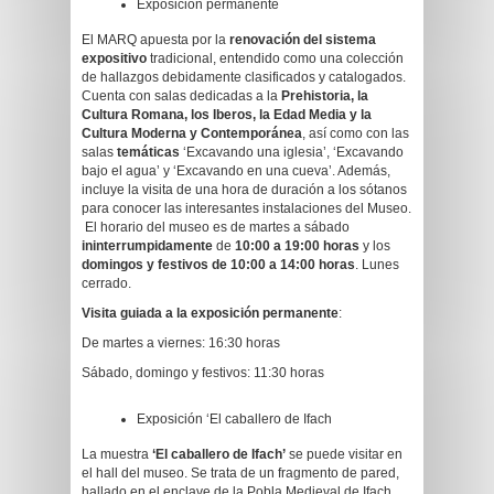
Exposición permanente
El MARQ apuesta por la
renovación del sistema
expositivo
tradicional, entendido como una colección
de hallazgos debidamente clasificados y catalogados.
Cuenta con salas dedicadas a la
Prehistoria, la
Cultura Romana, los Iberos, la Edad Media y la
Cultura Moderna y Contemporánea
, así como con las
salas
temáticas
‘Excavando una iglesia’, ‘Excavando
bajo el agua’ y ‘Excavando en una cueva’. Además,
incluye la visita de una hora de duración a los sótanos
para conocer las interesantes instalaciones del Museo.
El horario del museo es de martes a sábado
ininterrumpidamente
de
10:00 a 19:00 horas
y los
domingos y festivos de 10:00 a 14:00 horas
. Lunes
cerrado.
Visita guiada a la exposición permanente
:
De martes a viernes: 16:30 horas
Sábado, domingo y festivos: 11:30 horas
Exposición ‘El caballero de Ifach
La muestra
‘El caballero de Ifach’
se puede visitar en
el hall del museo. Se trata de un fragmento de pared,
hallado en el enclave de la Pobla Medieval de Ifach,