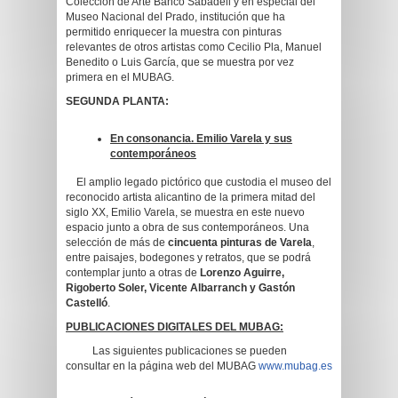
Colección de Arte Banco Sabadell y en especial del
Museo Nacional del Prado, institución que ha
permitido enriquecer la muestra con pinturas
relevantes de otros artistas como Cecilio Pla, Manuel
Benedito o Luis García, que se muestra por vez
primera en el MUBAG.
SEGUNDA PLANTA:
En consonancia. Emilio Varela y sus
contemporáneos
El amplio legado pictórico que custodia el museo del
reconocido artista alicantino de la primera mitad del
siglo XX, Emilio Varela, se muestra en este nuevo
espacio junto a obra de sus contemporáneos. Una
selección de más de
cincuenta pinturas de Varela
,
entre paisajes, bodegones y retratos, que se podrá
contemplar junto a otras de
Lorenzo Aguirre,
Rigoberto Soler, Vicente Albarranch y Gastón
Castelló
.
PUBLICACIONES DIGITALES DEL MUBAG:
Las siguientes publicaciones se pueden
consultar en la página web del MUBAG
www.mubag.es