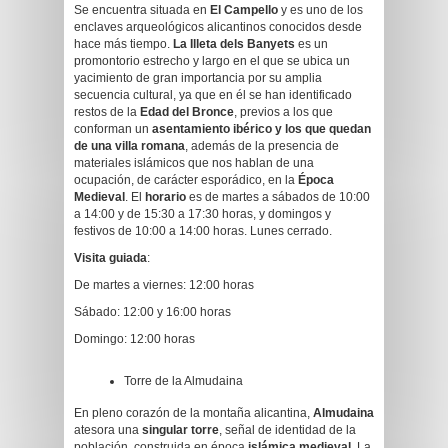
Se encuentra situada en
El Campello
y es uno de los
enclaves arqueológicos alicantinos conocidos desde
hace más tiempo.
La Illeta dels Banyets
es un
promontorio estrecho y largo en el que se ubica un
yacimiento de gran importancia por su amplia
secuencia cultural, ya que en él se han identificado
restos de la
Edad del Bronce
, previos a los que
conforman un
asentamiento ibérico y los que quedan
de una villa romana
, además de la presencia de
materiales islámicos que nos hablan de una
ocupación, de carácter esporádico, en la
Época
Medieval
. El
horario
es de martes a sábados de 10:00
a 14:00 y de 15:30 a 17:30 horas, y domingos y
festivos de 10:00 a 14:00 horas. Lunes cerrado.
Visita guiada
:
De martes a viernes: 12:00 horas
Sábado: 12:00 y 16:00 horas
Domingo: 12:00 horas
Torre de la Almudaina
En pleno corazón de la montaña alicantina,
Almudaina
atesora una
singular torre
, señal de identidad de la
población, construida en época
islámica medieval.
La