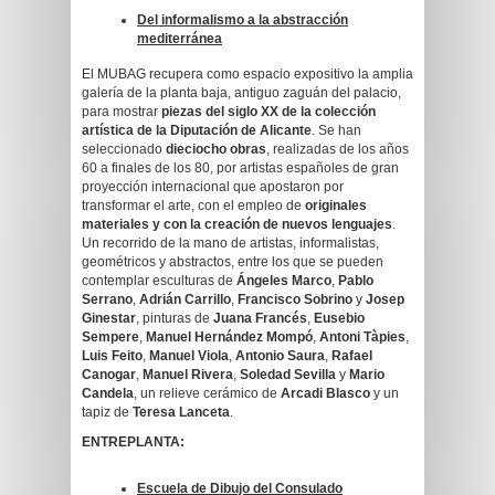
Del informalismo a la abstracción
mediterránea
El MUBAG recupera como espacio expositivo la amplia
galería de la planta baja, antiguo zaguán del palacio,
para mostrar
piezas del siglo XX de la colección
artística de la Diputación de Alicante
. Se han
seleccionado
dieciocho obras
, realizadas de los años
60 a finales de los 80, por artistas españoles de gran
proyección internacional que apostaron por
transformar el arte, con el empleo de
originales
materiales y con la creación de nuevos lenguajes
.
Un recorrido de la mano de artistas, informalistas,
geométricos y abstractos, entre los que se pueden
contemplar esculturas de
Ángeles Marco
,
Pablo
Serrano
,
Adrián Carrillo
,
Francisco Sobrino
y
Josep
Ginestar
, pinturas de
Juana Francés
,
Eusebio
Sempere
,
Manuel Hernández Mompó
,
Antoni Tàpies
,
Luis Feito
,
Manuel Viola
,
Antonio Saura
,
Rafael
Canogar
,
Manuel Rivera
,
Soledad Sevilla
y
Mario
Candela
, un relieve cerámico de
Arcadi Blasco
y un
tapiz de
Teresa Lanceta
.
ENTREPLANTA:
Escuela de Dibujo del Consulado