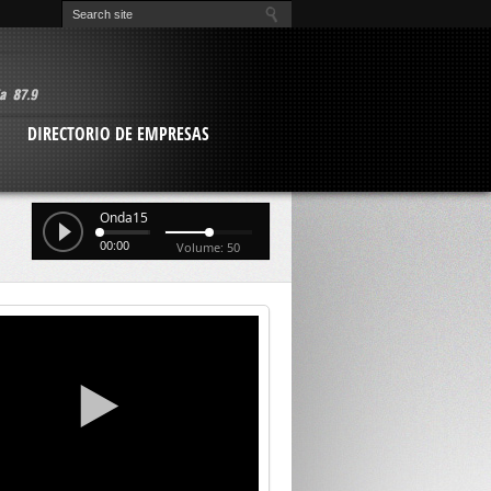
O
DIRECTORIO DE EMPRESAS
Onda15
00:00
Volume: 50