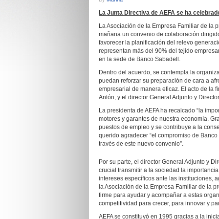
La Junta Directiva de AEFA se ha celebrad
La Asociación de la Empresa Familiar de la p
mañana un convenio de colaboración dirigido 
favorecer la planificación del relevo generac
representan más del 90% del tejido empresari
en la sede de Banco Sabadell.
Dentro del acuerdo, se contempla la organiza
puedan reforzar su preparación de cara a afr
empresarial de manera eficaz. El acto de la 
Antón, y el director General Adjunto y Direct
La presidenta de AEFA ha recalcado “la impor
motores y garantes de nuestra economía. Gra
puestos de empleo y se contribuye a la conse
querido agradecer “el compromiso de Banco Sa
través de este nuevo convenio”.
Por su parte, el director General Adjunto y D
crucial transmitir a la sociedad la importanc
intereses específicos ante las instituciones,
la Asociación de la Empresa Familiar de la pr
firme para ayudar y acompañar a estas orga
competitividad para crecer, para innovar y par
AEFA se constituyó en 1995 gracias a la inic