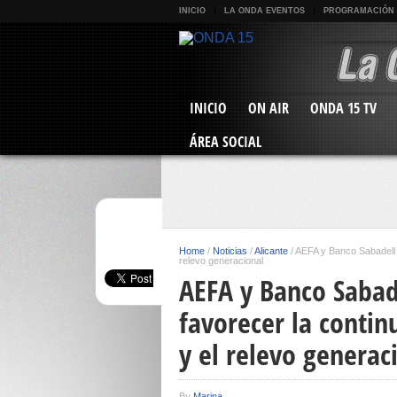
INICIO
LA ONDA EVENTOS
PROGRAMACIÓN
INICIO
ON AIR
ONDA 15 TV
ÁREA SOCIAL
Home
/
Noticias
/
Alicante
/
AEFA y Banco Sabadell f
relevo generacional
AEFA y Banco Sabad
favorecer la contin
y el relevo generac
By
Marina