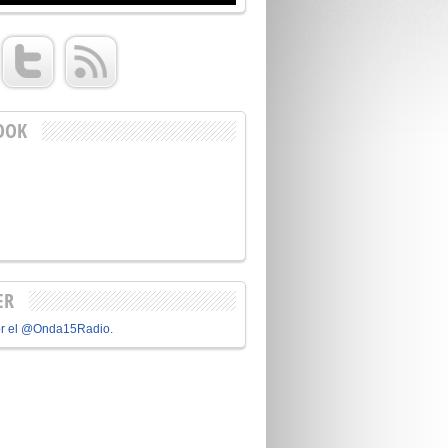
OOK
ER
or el @Onda15Radio.