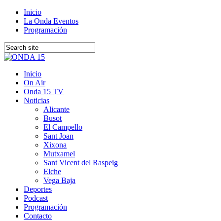
Inicio
La Onda Eventos
Programación
Inicio
On Air
Onda 15 TV
Noticias
Alicante
Busot
El Campello
Sant Joan
Xixona
Mutxamel
Sant Vicent del Raspeig
Elche
Vega Baja
Deportes
Podcast
Programación
Contacto