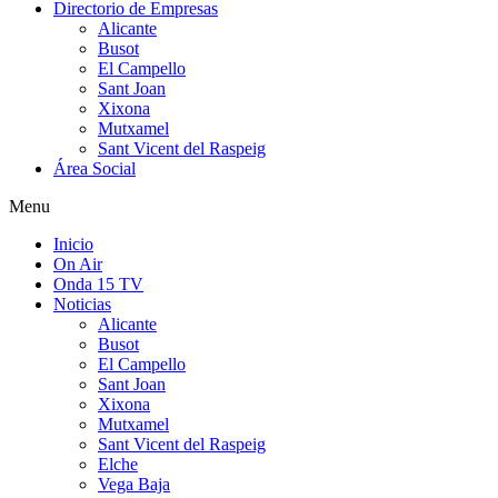
Directorio de Empresas
Alicante
Busot
El Campello
Sant Joan
Xixona
Mutxamel
Sant Vicent del Raspeig
Área Social
Menu
Inicio
On Air
Onda 15 TV
Noticias
Alicante
Busot
El Campello
Sant Joan
Xixona
Mutxamel
Sant Vicent del Raspeig
Elche
Vega Baja