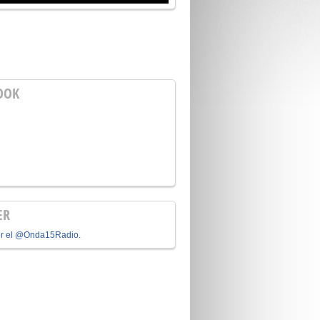
OOK
ER
or el @Onda15Radio.