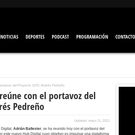
NOTICIAS
DEPORTES
PODCAST
PROGRAMACIÓN
CONTACT
 portavoz del Proyecto 1070, Andrés Pedreño
 reúne con el portavoz del
rés Pedreño
Updated: mayo 11, 2021
Digital,
Adrián Ballester
, se ha reunido hoy con el portavoz del
er este nuevo Hub Digital cuyo objetivo es impulsar una plataforma