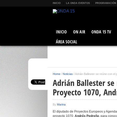
INICIO
LA ONDA EVENTOS
PROGRAMACIÓN
INICIO
ON AIR
ONDA 15 TV
ÁREA SOCIAL
Home
/
Noticias
/
Adrián Ballester se reúne con el
Adrián Ballester se
Proyecto 1070, And
By
Marina
El diputado de Proyectos Europeos y Agenda 
proyecto 1070,
Andrés Pedreño
, para conoc