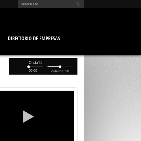
O
DIRECTORIO DE EMPRESAS
Onda15
00:00
Volume: 50