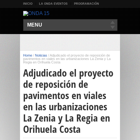
INICIO
LA ONDA EVENTOS
PROGRAMACIÓN
MENU
Home
/
Noticias
/
Adjudicado el proyecto de reposición de
pavimentos en viales en las urbanizaciones La Zenia y La
Regia en Orihuela Costa
Adjudicado el proyecto
de reposición de
pavimentos en viales
en las urbanizaciones
La Zenia y La Regia en
Orihuela Costa