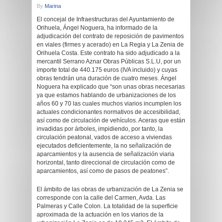
By
Marina
El concejal de Infraestructuras del Ayuntamiento de
Orihuela, Ángel Noguera, ha informado de la
adjudicación del contrato de reposición de pavimentos
en viales (firmes y acerado) en La Regia y La Zenia de
Orihuela Costa. Este contrato ha sido adjudicado a la
mercantil Serrano Aznar Obras Públicas S.L.U, por un
importe total de 440.175 euros (IVA incluido) y cuyas
obras tendrán una duración de cuatro meses. Ángel
Noguera ha explicado que “son unas obras necesarias
ya que estamos hablando de urbanizaciones de los
años 60 y 70 las cuales muchos viarios incumplen los
actuales condicionantes normativos de accesibilidad,
así como de circulación de vehículos. Aceras que están
invadidas por árboles, impidiendo, por tanto, la
circulación peatonal, vados de acceso a viviendas
ejecutados deficientemente, la no señalización de
aparcamientos y la ausencia de señalización viaria
horizontal, tanto direccional de circulación como de
aparcamientos, así como de pasos de peatones”.
El ámbito de las obras de urbanización de La Zenia se
corresponde con la calle del Carmen, Avda. Las
Palmeras y Calle Colon. La totalidad de la superficie
aproximada de la actuación en los viarios de la