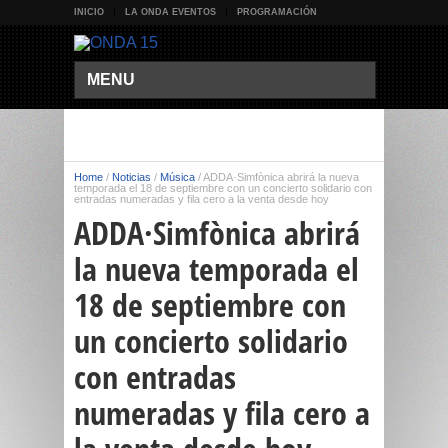
INICIO
LA ONDA EVENTOS
PROGRAMACIÓN
MENU
Home
/
Noticias
/
Música
/
ADDA·Simfònica abrirá la nueva
temporada el 18 de septiembre con un concierto solidario con
entradas numeradas y fila cero a la venta desde hoy
ADDA·Simfònica abrirá
la nueva temporada el
18 de septiembre con
un concierto solidario
con entradas
numeradas y fila cero a