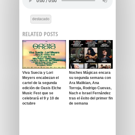
destacado
RELATED POSTS
Viva Suecia y Lori
Noches Mágicas encara
Meyers encabezan el
su segunda semana con
cartel de la segunda
Ara Malikian, Ana
edición de Oasis Elche
Torroja, Rodrigo Cuevas,
Music Fest que se
Nach e Israel Fernández
celebrará el 9 y 10 de
tras el éxito del primer fin
octubre
de semana