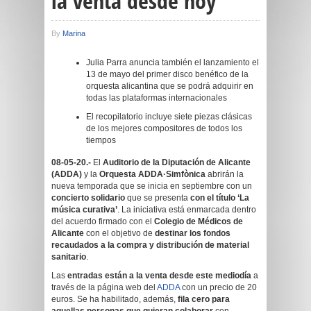
la venta desde hoy
By
Marina
Julia Parra anuncia también el lanzamiento el
13 de mayo del primer disco benéfico de la
orquesta alicantina que se podrá adquirir en
todas las plataformas internacionales
El recopilatorio incluye siete piezas clásicas
de los mejores compositores de todos los
tiempos
08-05-20.-
El
Auditorio de la Diputación
de Alicante
(ADDA)
y la
Orquesta ADDA·Simfònica
abrirán la
nueva temporada que se inicia en septiembre con un
concierto solidario
que se presenta
con el título ‘La
música curativa’
. La iniciativa está enmarcada dentro
del acuerdo firmado con el
Colegio de Médicos de
Alicante
con el objetivo de
destinar los fondos
recaudados a la compra y distribución de material
sanitario
.
Las
entradas están a la venta desde este mediodía
a
través de la página web del
ADDA
con un precio de 20
euros. Se ha habilitado, además,
fila cero para