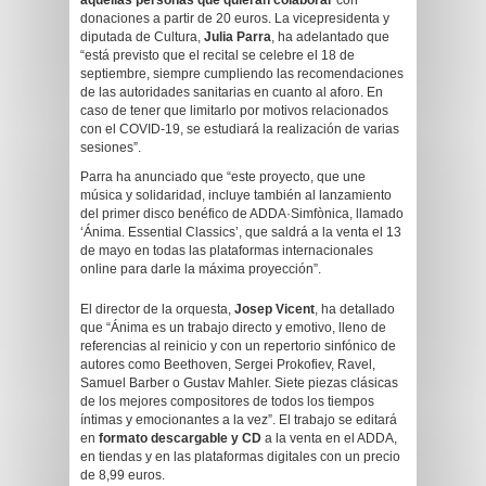
aquellas personas que quieran colaborar
con
donaciones a partir de 20 euros. La vicepresidenta y
diputada de Cultura,
Julia Parra
, ha adelantado que
“está previsto que el recital se celebre el 18 de
septiembre, siempre cumpliendo las recomendaciones
de las autoridades sanitarias en cuanto al aforo. En
caso de tener que limitarlo por motivos relacionados
con el COVID-19, se estudiará la realización de varias
sesiones”.
Parra ha anunciado que “este proyecto, que une
música y solidaridad, incluye también al lanzamiento
del primer disco benéfico de ADDA·Simfònica, llamado
‘Ánima. Essential Classics’, que saldrá a la venta el 13
de mayo en todas las plataformas internacionales
online para darle la máxima proyección”.
El director de la orquesta,
Josep Vicent
, ha detallado
que “Ánima es un trabajo directo y emotivo, lleno de
referencias al reinicio y con un repertorio sinfónico de
autores como Beethoven, Sergei Prokofiev, Ravel,
Samuel Barber o Gustav Mahler. Siete piezas clásicas
de los mejores compositores de todos los tiempos
íntimas y emocionantes a la vez”. El trabajo se editará
en
formato descargable y CD
a la venta en el ADDA,
en tiendas y en las plataformas digitales con un precio
de 8,99 euros.