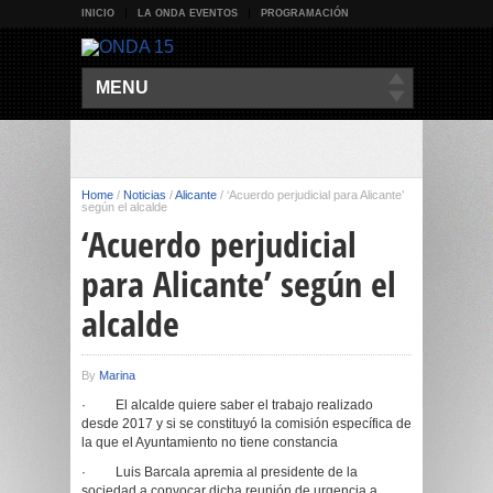
INICIO
LA ONDA EVENTOS
PROGRAMACIÓN
MENU
Home
/
Noticias
/
Alicante
/
‘Acuerdo perjudicial para Alicante’
según el alcalde
‘Acuerdo perjudicial
para Alicante’ según el
alcalde
By
Marina
·
El alcalde quiere saber el trabajo realizado
desde 2017 y si se constituyó la comisión específica de
la que el Ayuntamiento no tiene constancia
·
Luis Barcala apremia al presidente de la
sociedad a convocar dicha reunión de urgencia a