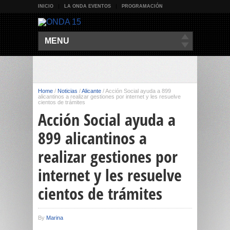
INICIO
LA ONDA EVENTOS
PROGRAMACIÓN
MENU
Home
/
Noticias
/
Alicante
/
Acción Social ayuda a 899
alicantinos a realizar gestiones por internet y les resuelve
cientos de trámites
Acción Social ayuda a
899 alicantinos a
realizar gestiones por
internet y les resuelve
cientos de trámites
By
Marina