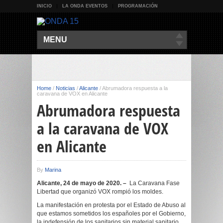
INICIO
LA ONDA EVENTOS
PROGRAMACIÓN
MENU
Home
/
Noticias
/
Alicante
/
Abrumadora respuesta a la
caravana de VOX en Alicante
Abrumadora respuesta
a la caravana de VOX
en Alicante
By
Marina
Alicante, 24 de mayo de 2020. –
La Caravana Fase
Libertad que organizó VOX rompió los moldes.
La manifestación en protesta por el Estado de Abuso al
que estamos sometidos los españoles por el Gobierno,
la indefensión de los sanitarios sin material sanitario