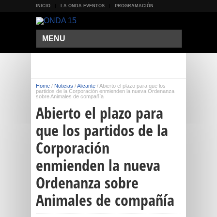
INICIO
LA ONDA EVENTOS
PROGRAMACIÓN
MENU
Home
/
Noticias
/
Alicante
/
Abierto el plazo para que los
partidos de la Corporación enmienden la nueva Ordenanza
sobre Animales de compañía
Abierto el plazo para
que los partidos de la
Corporación
enmienden la nueva
Ordenanza sobre
Animales de compañía