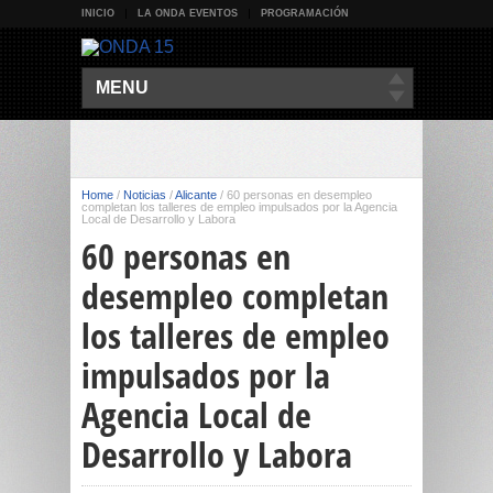
INICIO
LA ONDA EVENTOS
PROGRAMACIÓN
MENU
Home
/
Noticias
/
Alicante
/
60 personas en desempleo
completan los talleres de empleo impulsados por la Agencia
Local de Desarrollo y Labora
60 personas en
desempleo completan
los talleres de empleo
impulsados por la
Agencia Local de
Desarrollo y Labora