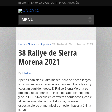
INICIO
LA ONDA EVENTOS
PROGRAMACIÓN
MENU
Home
/
Noticias
/
Deportes
/
38 Rallye de Sierra Morena 2021
38 Rallye de Sierra
Morena 2021
By
Marina
Apenas han sido cuatro meses, pero se hacen largos.
Nos gustan las carreras, nos apasionan los rallyes…y
ya están aquí de nuevo. El Rallye Sierra Morena se
presenta apasionante. El inicio del Supercampeonato
y de la CERA Recalvi en carreteras cordobesas, con el
aliciente añadido de los Históricos, promete
espectáculo de primer nivel y emoción hasta la última
curva.