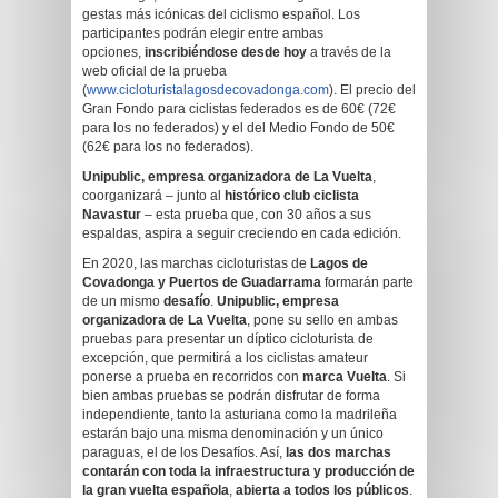
gestas más icónicas del ciclismo español. Los
participantes podrán elegir entre ambas
opciones,
inscribiéndose desde hoy
a través de la
web oficial de la prueba
(
www.cicloturistalagosdecovadonga.com
). El precio del
Gran Fondo para ciclistas federados es de 60€ (72€
para los no federados) y el del Medio Fondo de 50€
(62€ para los no federados).
Unipublic, empresa organizadora de La Vuelta
,
coorganizará – junto al
histórico club ciclista
Navastur
– esta prueba que, con 30 años a sus
espaldas, aspira a seguir creciendo en cada edición.
En 2020, las marchas cicloturistas de
Lagos de
Covadonga y Puertos de Guadarrama
formarán parte
de un mismo
desafío
.
Unipublic, empresa
organizadora de La Vuelta
, pone su sello en ambas
pruebas para presentar un díptico cicloturista de
excepción, que permitirá a los ciclistas amateur
ponerse a prueba en recorridos con
marca Vuelta
. Si
bien ambas pruebas se podrán disfrutar de forma
independiente, tanto la asturiana como la madrileña
estarán bajo una misma denominación y un único
paraguas, el de los Desafíos. Así,
las dos marchas
contarán con toda la infraestructura y producción de
la gran vuelta española
,
abierta a todos los públicos
.