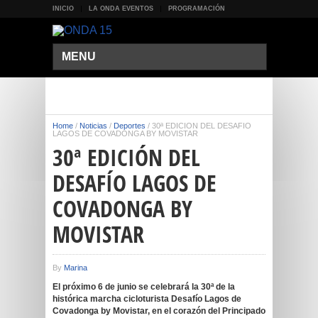
INICIO
LA ONDA EVENTOS
PROGRAMACIÓN
MENU
Home
/
Noticias
/
Deportes
/
30ª EDICIÓN DEL DESAFÍO
LAGOS DE COVADONGA BY MOVISTAR
30ª EDICIÓN DEL
DESAFÍO LAGOS DE
COVADONGA BY
MOVISTAR
By
Marina
El próximo 6 de junio se celebrará la 30ª de la
histórica marcha cicloturista Desafío Lagos de
Covadonga by Movistar, en el corazón del Principado