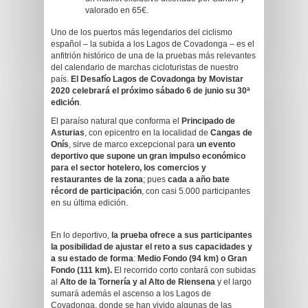
valorado en 65€.
Uno de los puertos más legendarios del ciclismo
español – la subida a los Lagos de Covadonga – es el
anfitrión histórico de una de la pruebas más relevantes
del calendario de marchas cicloturistas de nuestro
país.
El Desafío Lagos de Covadonga by Movistar
2020 celebrará el próximo sábado 6 de junio su 30ª
edición
.
El paraíso natural que conforma el
Principado de
Asturias
, con epicentro en la localidad de
Cangas de
Onís
, sirve de marco excepcional para
un evento
deportivo que supone un gran impulso económico
para el sector hotelero, los comercios y
restaurantes de la zona
; pues
cada a año bate
récord de participación
, con casi 5.000 participantes
en su última edición.
En lo deportivo,
la prueba ofrece a sus participantes
la posibilidad de ajustar el reto a sus capacidades y
a su estado de forma
:
Medio Fondo (94 km) o Gran
Fondo (111 km).
El recorrido corto contará con subidas
al
Alto de la Tornería y al Alto de Riensena
y el largo
sumará además el ascenso a los Lagos de
Covadonga, donde se han vivido algunas de las