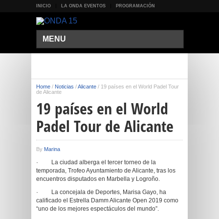
INICIO
LA ONDA EVENTOS
PROGRAMACIÓN
MENU
Home
/
Noticias
/
Alicante
/
19 países en el World Padel Tour
de Alicante
19 países en el World
Padel Tour de Alicante
By
Marina
·
La ciudad alberga el tercer torneo de la
temporada, Trofeo Ayuntamiento de Alicante, tras los
encuentros disputados en Marbella y Logroño.
·
La concejala de Deportes, Marisa Gayo, ha
calificado el Estrella Damm Alicante Open 2019 como
“uno de los mejores espectáculos del mundo”.