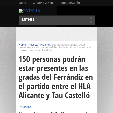
INICIO
LA ONDA EVENTOS
PROGRAMACIÓN
MENU
Home
/
Noticias
/
Alicante
/
150 personas podrán estar
presentes en las gradas del Ferrándiz en el partido entre el
HLA Alicante y Tau Castelló
150 personas podrán
estar presentes en las
gradas del Ferrándiz en
el partido entre el HLA
Alicante y Tau Castelló
By
Marina