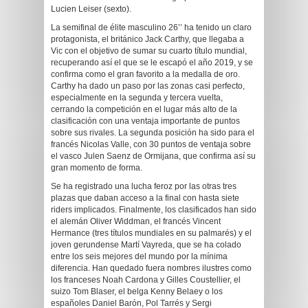
Lucien Leiser (sexto).
La semifinal de élite masculino 26’’ ha tenido un claro
protagonista, el británico Jack Carthy, que llegaba a
Vic con el objetivo de sumar su cuarto título mundial,
recuperando así el que se le escapó el año 2019, y se
confirma como el gran favorito a la medalla de oro.
Carthy ha dado un paso por las zonas casi perfecto,
especialmente en la segunda y tercera vuelta,
cerrando la competición en el lugar más alto de la
clasificación con una ventaja importante de puntos
sobre sus rivales. La segunda posición ha sido para el
francés Nicolas Valle, con 30 puntos de ventaja sobre
el vasco Julen Saenz de Ormijana, que confirma así su
gran momento de forma.
Se ha registrado una lucha feroz por las otras tres
plazas que daban acceso a la final con hasta siete
riders implicados. Finalmente, los clasificados han sido
el alemán Oliver Widdman, el francés Vincent
Hermance (tres títulos mundiales en su palmarés) y el
joven gerundense Martí Vayreda, que se ha colado
entre los seis mejores del mundo por la mínima
diferencia. Han quedado fuera nombres ilustres como
los franceses Noah Cardona y Gilles Coustellier, el
suizo Tom Blaser, el belga Kenny Belaey o los
españoles Daniel Barón, Pol Tarrés y Sergi