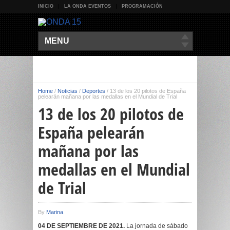
INICIO
LA ONDA EVENTOS
PROGRAMACIÓN
MENU
Home
/
Noticias
/
Deportes
/
13 de los 20 pilotos de España
pelearán mañana por las medallas en el Mundial de Trial
13 de los 20 pilotos de
España pelearán
mañana por las
medallas en el Mundial
de Trial
By
Marina
04 DE SEPTIEMBRE DE 2021.
La jornada de sábado