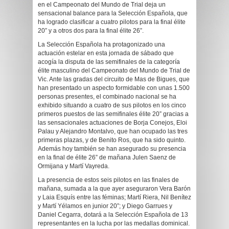
en el Campeonato del Mundo de Trial deja un
sensacional balance para la Selección Española, que
ha logrado clasificar a cuatro pilotos para la final élite
20” y a otros dos para la final élite 26”.
La Selección Española ha protagonizado una
actuación estelar en esta jornada de sábado que
acogía la disputa de las semifinales de la categoría
élite masculino del Campeonato del Mundo de Trial de
Vic. Ante las gradas del circuito de Mas de Bigues, que
han presentado un aspecto formidable con unas 1.500
personas presentes, el combinado nacional se ha
exhibido situando a cuatro de sus pilotos en los cinco
primeros puestos de las semifinales élite 20” gracias a
las sensacionales actuaciones de Borja Conejos, Eloi
Palau y Alejandro Montalvo, que han ocupado las tres
primeras plazas, y de Benito Ros, que ha sido quinto.
Además hoy también se han asegurado su presencia
en la final de élite 26” de mañana Julen Saenz de
Ormijana y Martí Vayreda.
La presencia de estos seis pilotos en las finales de
mañana, sumada a la que ayer aseguraron Vera Barón
y Laia Esquís entre las féminas; Martí Riera, Nil Benítez
y Martí Yélamos en junior 20”; y Diego Garrues y
Daniel Cegarra, dotará a la Selección Española de 13
representantes en la lucha por las medallas dominical.