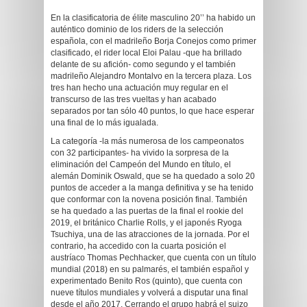
En la clasificatoria de élite masculino 20’’ ha habido un
auténtico dominio de los riders de la selección
española, con el madrileño Borja Conejos como primer
clasificado, el rider local Eloi Palau -que ha brillado
delante de su afición- como segundo y el también
madrileño Alejandro Montalvo en la tercera plaza. Los
tres han hecho una actuación muy regular en el
transcurso de las tres vueltas y han acabado
separados por tan sólo 40 puntos, lo que hace esperar
una final de lo más igualada.
La categoría -la más numerosa de los campeonatos
con 32 participantes- ha vivido la sorpresa de la
eliminación del Campeón del Mundo en título, el
alemán Dominik Oswald, que se ha quedado a solo 20
puntos de acceder a la manga definitiva y se ha tenido
que conformar con la novena posición final. También
se ha quedado a las puertas de la final el rookie del
2019, el británico Charlie Rolls, y el japonés Ryoga
Tsuchiya, una de las atracciones de la jornada. Por el
contrario, ha accedido con la cuarta posición el
austríaco Thomas Pechhacker, que cuenta con un título
mundial (2018) en su palmarés, el también español y
experimentado Benito Ros (quinto), que cuenta con
nueve títulos mundiales y volverá a disputar una final
desde el año 2017. Cerrando el grupo habrá el suizo