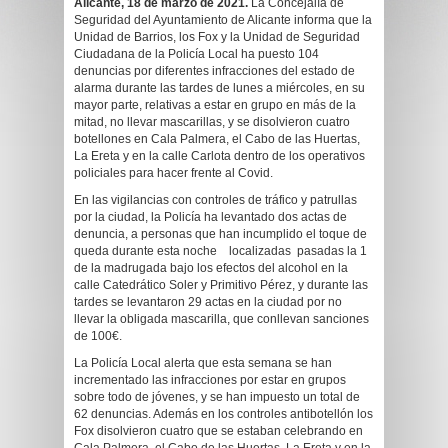
Alicante, 18 de marzo de 2021.
La Concejalía de
Seguridad del Ayuntamiento de Alicante informa que la
Unidad de Barrios, los Fox y la Unidad de Seguridad
Ciudadana de la Policía Local ha puesto 104
denuncias por diferentes infracciones del estado de
alarma durante las tardes de lunes a miércoles, en su
mayor parte, relativas a estar en grupo en más de la
mitad, no llevar mascarillas, y se disolvieron cuatro
botellones en Cala Palmera, el Cabo de las Huertas,
La Ereta y en la calle Carlota dentro de los operativos
policiales para hacer frente al Covid.
En las vigilancias con controles de tráfico y patrullas
por la ciudad, la Policía ha levantado dos actas de
denuncia, a personas que han incumplido el toque de
queda durante esta noche localizadas pasadas la 1
de la madrugada bajo los efectos del alcohol en la
calle Catedrático Soler y Primitivo Pérez, y durante las
tardes se levantaron 29 actas en la ciudad por no
llevar la obligada mascarilla, que conllevan sanciones
de 100€.
La Policía Local alerta que esta semana se han
incrementado las infracciones por estar en grupos
sobre todo de jóvenes, y se han impuesto un total de
62 denuncias. Además en los controles antibotellón los
Fox disolvieron cuatro que se estaban celebrando en