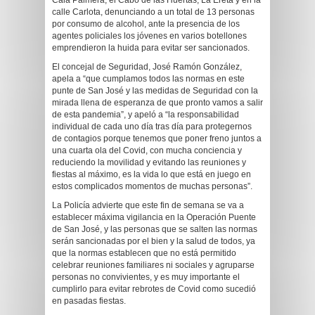
Cala Palmera, el Cabo de las Huertas, La Ereta y en la
calle Carlota, denunciando a un total de 13 personas
por consumo de alcohol, ante la presencia de los
agentes policiales los jóvenes en varios botellones
emprendieron la huida para evitar ser sancionados.
El concejal de Seguridad, José Ramón González,
apela a “que cumplamos todos las normas en este
punte de San José y las medidas de Seguridad con la
mirada llena de esperanza de que pronto vamos a salir
de esta pandemia”, y apeló a “la responsabilidad
individual de cada uno día tras día para protegernos
de contagios porque tenemos que poner freno juntos a
una cuarta ola del Covid, con mucha conciencia y
reduciendo la movilidad y evitando las reuniones y
fiestas al máximo, es la vida lo que está en juego en
estos complicados momentos de muchas personas”.
La Policía advierte que este fin de semana se va a
establecer máxima vigilancia en la Operación Puente
de San José, y las personas que se salten las normas
serán sancionadas por el bien y la salud de todos, ya
que la normas establecen que no está permitido
celebrar reuniones familiares ni sociales y agruparse
personas no convivientes, y es muy importante el
cumplirlo para evitar rebrotes de Covid como sucedió
en pasadas fiestas.