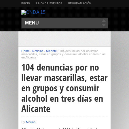
INICIO
LA ONDA EVENTOS
PROGRAMACIÓN
MENU
Home
/
Noticias
/
Alicante
/
104 denuncias por no llevar
mascarillas, estar en grupos y consumir alcohol en tres días
en Alicante
104 denuncias por no
llevar mascarillas, estar
en grupos y consumir
alcohol en tres días en
Alicante
By
Marina